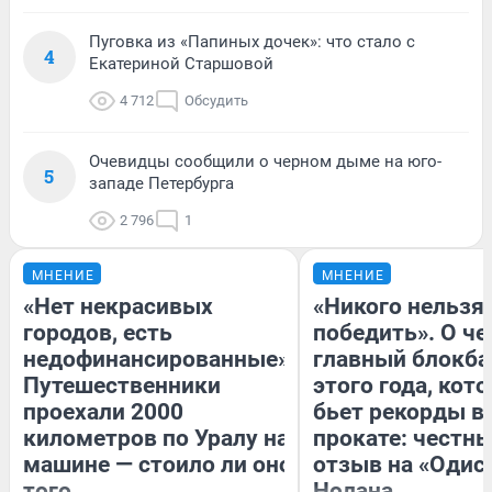
Пуговка из «Папиных дочек»: что стало с
4
Екатериной Старшовой
4 712
Обсудить
Очевидцы сообщили о черном дыме на юго-
5
западе Петербурга
2 796
1
МНЕНИЕ
МНЕНИЕ
«Нет некрасивых
«Никого нельзя
городов, есть
победить». О ч
недофинансированные».
главный блокба
Путешественники
этого года, кот
проехали 2000
бьет рекорды в
километров по Уралу на
прокате: честн
машине — стоило ли оно
отзыв на «Одис
того
Нолана