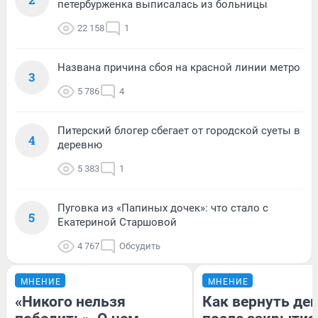
петербурженка выписалась из больницы
22 158
1
Названа причина сбоя на красной линии метро
3
5 786
4
Питерский блогер сбегает от городской суеты в
4
деревню
5 383
1
Пуговка из «Папиных дочек»: что стало с
5
Екатериной Старшовой
4 767
Обсудить
МНЕНИЕ
МНЕНИЕ
«Никого нельзя
Как вернуть де