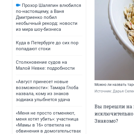
Прохор Шаляпин влюбился
по-настоящему, а Ваня
Дмитриенко побил
необычный рекорд: новости
из мира шоу-бизнеса
Куда в Петербурге до сих пор
попадают стоки
Столкновение судов на
Малой Невке: подробности
«Август принесет новые
Можно ли назвать тар
возможности»: Тамара Глоба
Источник: 
Дарья Селен
назвала, кому из знаков
зодиака улыбнется удача
Вы перешли на г
«Меня не просто отменяют,
исключительно 
меня хотят убить»: участница
Знакомо?
«Мамы в 16» ответила на
обвинения в домогательствах