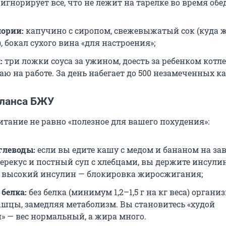
игнорирует всё, что не лежит на тарелке во время обед
ории:
капучино с сиропом, свежевыжатый сок (куда ж
 бокал сухого вина «для настроения»;
:
три ложки соуса за ужином, доесть за ребенком котле
аю на работе. За день набегает до 500 незамеченных к
аланса БЖУ
итание не равно «полезное для вашего похудения»:
углеводы:
если вы едите кашу с медом и бананом на зав
перекус и постный суп с хлебцами, вы держите инсули
 высокий инсулин — блокировка жиросжигания;
 белка:
без белка (минимум 1,2–1,5 г на кг веса) органи
шцы, замедляя метаболизм. Вы становитесь «худой
» — вес нормальный, а жира много.