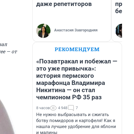
даже репетиторов
приех
безоп
Анастасия Завгородняя
вал
РЕКОМЕНДУЕМ
ее — от
«Позавтракал и побежал —
это уже привычка»:
история пермского
марафонца Владимира
Никитина — он стал
чемпионом РФ 35 раз
8 часов
4 948
7
Не нужно выбрасывать и сжигать
ботву помидоров и картофеля! Как я
нашла лучшее удобрение для яблони
и малины