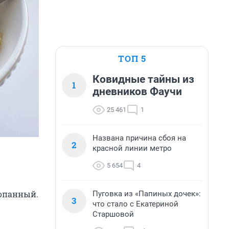
ТОП 5
Ковидные тайны из
1
дневников Фаучи
25 461
1
Названа причина сбоя на
2
красной линии метро
5 654
4
копанный.
Пуговка из «Папиных дочек»:
3
что стало с Екатериной
Старшовой