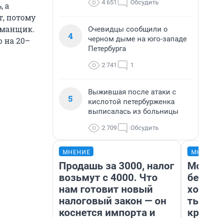
4 651
Обсудить
, а
т, потому
бманщик.
Очевидцы сообщили о
4
черном дыме на юго-западе
 на 20–
Петербурга
2 741
1
Выжившая после атаки с
5
кислотой петербурженка
выписалась из больницы
2 709
Обсудить
МНЕНИЕ
МНЕНИ
Продашь за 3000, налог
Мой б
возьмут с 4000. Что
береж
нам готовит новый
хотел
налоговый закон — он
тысяч
коснется импорта и
креди