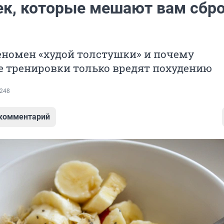
ек, которые мешают вам сбр
еномен «худой толстушки» и почему
 тренировки только вредят похудению
248
 комментарий