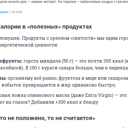
ое начало дня, — уверен эксперт. На тарелке — кабачковые оладьи с гречес
юшкин
 / vk.com
калории в «полезных» продуктах
ловушек. Продукты с ореолом «святости» мы едим гор
энергетической ценности:
хофрукты:
горсть миндаля (50 г) — это почти 300 ккал (
 колбасой). В 100 г кураги сахара больше, чем в леденца
пы:
организму всё равно, фруктоза в меде или сахароза
 избыток превращается в жир одинаково быстро;
вая ложка оливкового масла (даже Extra Virgin) — это 
т на глазок? Добавили +300 ккал к блюду.
о не положено, то не считается»