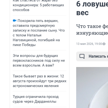
Как спастись от жары без
6 ловуш
кондиционера: 5 работающих
способов
вес
Покорила пять вершин,
Что такое ф
оставила предсмертную
записку и послание сыну. Что
изнуряющие
с телом Натальи
Наговициной, погибшей на
13 мая 2026, 19:00
пике Победы
Эти вопросы для будущих
Написать
первоклассников под силу не
всем взрослым. А вам?
Такое бывает раз в жизни: 12
августа произойдут три редких
астрономических явления
Турция ограничила проход
судов через Дарданеллы