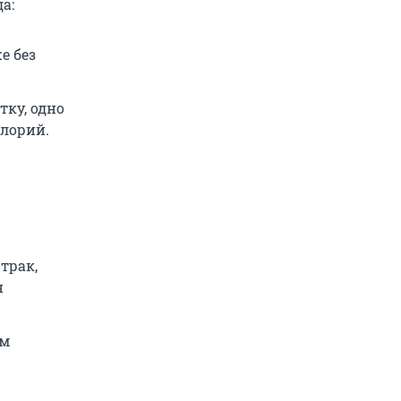
а:
е без
тку, одно
алорий.
трак,
н
зм