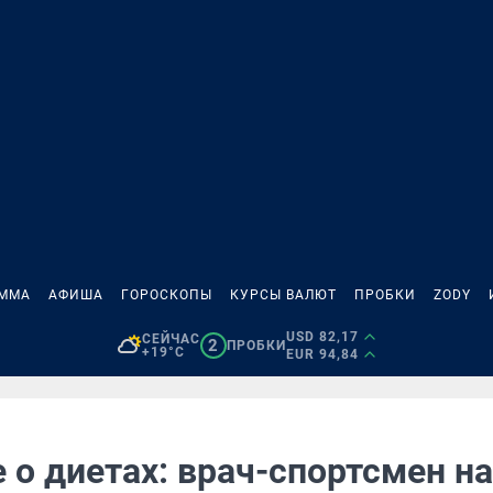
АММА
АФИША
ГОРОСКОПЫ
КУРСЫ ВАЛЮТ
ПРОБКИ
ZODY
USD 82,17
СЕЙЧАС
2
ПРОБКИ
+19°C
EUR 94,84
 о диетах: врач-спортсмен н