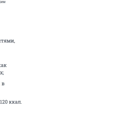
ким
стями,
как
х;
 в
120 ккал.