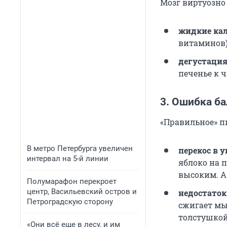
Мозг виртуозно 
жидкие кал
витаминов),
дегустация
печенье к ч
3. Ошибка б
«Правильное» п
В метро Петербурга увеличен
перекос в 
интервал на 5-й линии
яблоко на 
высоким. А
Полумарафон перекроет
центр, Васильевский остров и
недостаток
Петроградскую сторону
сжигает мы
толстушкой
«Они всё еще в лесу, и им