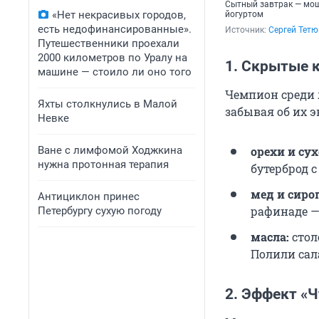
Сытный завтрак — мощн
«Нет некрасивых городов,
йогуртом
есть недофинансированные».
Источник: 
Сергей Тет
Путешественники проехали
2000 километров по Уралу на
1. Скрытые 
машине — стоило ли оно того
Чемпион среди 
Яхты столкнулись в Малой
забывая об их 
Невке
Ване с лимфомой Ходжкина
орехи и су
нужна протонная терапия
бутерброд с
мед и сиро
Антициклон принес
рафинаде —
Петербургу сухую погоду
масла:
столо
Полили сала
2.
Эффект «Чт