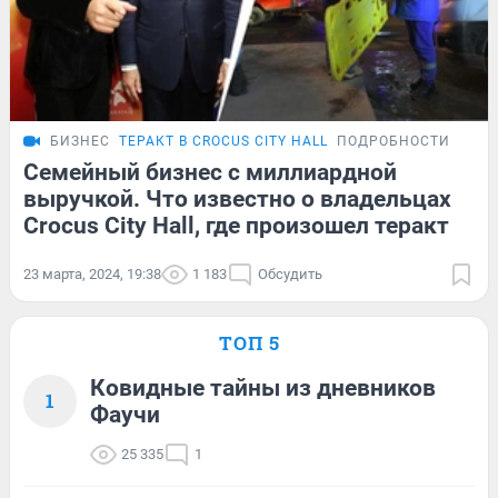
БИЗНЕС
ТЕРАКТ В CROCUS CITY HALL
ПОДРОБНОСТИ
Семейный бизнес с миллиардной
выручкой. Что известно о владельцах
Crocus City Hall, где произошел теракт
23 марта, 2024, 19:38
1 183
Обсудить
ТОП 5
Ковидные тайны из дневников
1
Фаучи
25 335
1