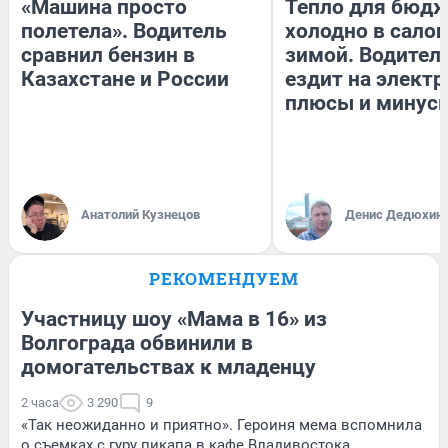
«Машина просто
Тепло для бюдж
полетела». Водитель
холодно в сало
сравнил бензин в
зимой. Водитель
Казахстане и России
ездит на электр
плюсы и минус
Анатолий Кузнецов
Денис Дедюхин
РЕКОМЕНДУЕМ
Участницу шоу «Мама в 16» из
Волгограда обвинили в
домогательствах к младенцу
2 часа
3 290
9
«Так неожиданно и приятно». Героиня мема вспомнила
о съемках с гуру пикапа в кафе Владивостока