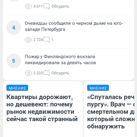
4 611
Обсудить
Очевидцы сообщили о черном дыме на юго-
4
западе Петербурга
2 724
1
Пожар у Финляндского вокзала
5
ликвидировали за девять часов
2 223
Обсудить
МНЕНИЕ
МНЕНИЕ
Квартиры дорожают,
«Спуталась речь
но дешевеют: почему
пургу». Врач — о
рынок недвижимости
смертельном ди
сейчас такой странный
который сложн
обнаружить