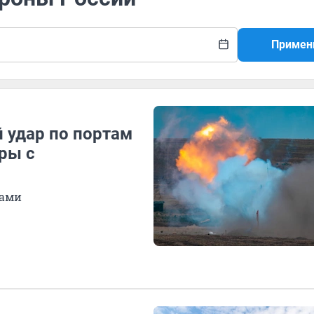
Примен
 удар по портам
ары с
нами