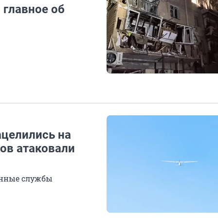
 главное об
ацелились на
ков атаковали
енные службы