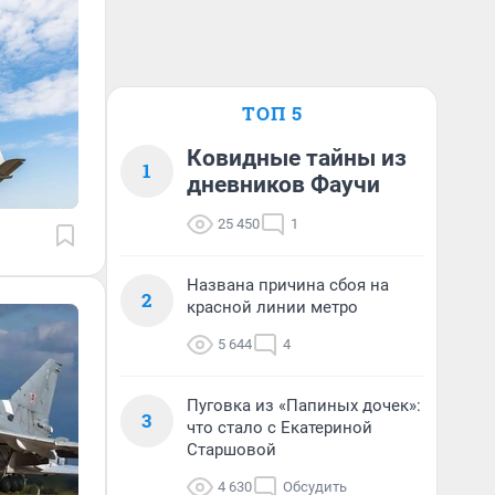
ТОП 5
Ковидные тайны из
1
дневников Фаучи
25 450
1
Названа причина сбоя на
2
красной линии метро
5 644
4
Пуговка из «Папиных дочек»:
3
что стало с Екатериной
Старшовой
4 630
Обсудить