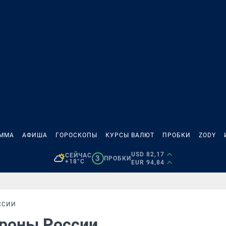
АММА
АФИША
ГОРОСКОПЫ
КУРСЫ ВАЛЮТ
ПРОБКИ
ZODY
USD 82,17
СЕЙЧАС
3
ПРОБКИ
+18°C
EUR 94,84
ССИИ
ороны России