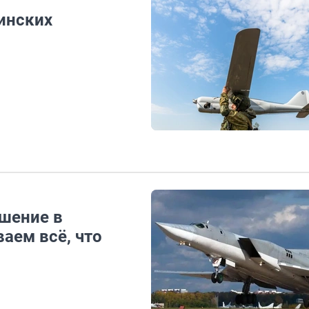
инских
шение в
аем всё, что