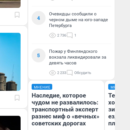
Очевидцы сообщили о
4
черном дыме на юго-западе
Петербурга
2 736
1
Пожар у Финляндского
5
вокзала ликвидировали за
девять часов
2 233
Обсудить
МНЕНИЕ
МНЕНИЕ
Наследие, которое
Тепло 
чудом не развалилось:
холодн
транспортный эксперт
зимой.
разнес миф о «вечных»
ездит н
советских дорогах
плюсы 