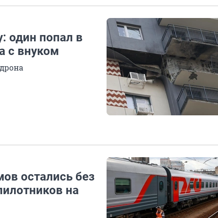
: один попал в
а с внуком
 дрона
мов остались без
спилотников на