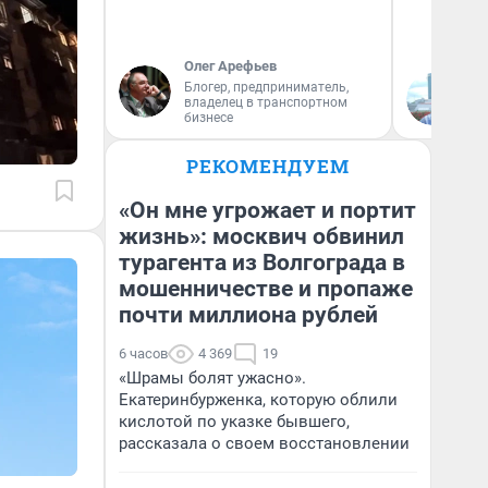
Олег Арефьев
Блогер, предприниматель,
Д
владелец в транспортном
бизнесе
РЕКОМЕНДУЕМ
«Он мне угрожает и портит
жизнь»: москвич обвинил
турагента из Волгограда в
мошенничестве и пропаже
почти миллиона рублей
6 часов
4 369
19
«Шрамы болят ужасно».
Екатеринбурженка, которую облили
кислотой по указке бывшего,
рассказала о своем восстановлении