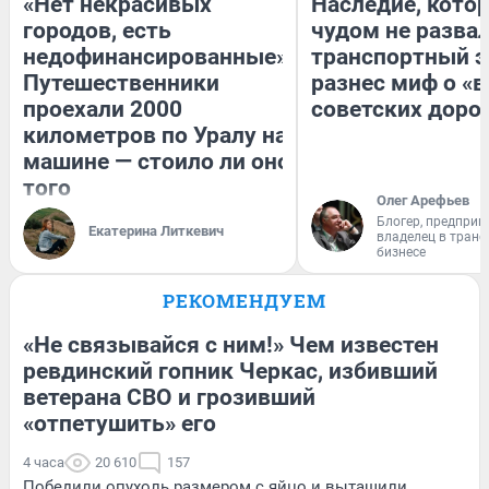
«Нет некрасивых
Наследие, кото
городов, есть
чудом не разва
недофинансированные».
транспортный э
Путешественники
разнес миф о «
проехали 2000
советских доро
километров по Уралу на
машине — стоило ли оно
того
Олег Арефьев
Блогер, предприн
Екатерина Литкевич
владелец в тран
бизнесе
РЕКОМЕНДУЕМ
«Не связывайся с ним!» Чем известен
ревдинский гопник Черкас, избивший
ветерана СВО и грозивший
«отпетушить» его
4 часа
20 610
157
Победили опухоль размером с яйцо и вытащили