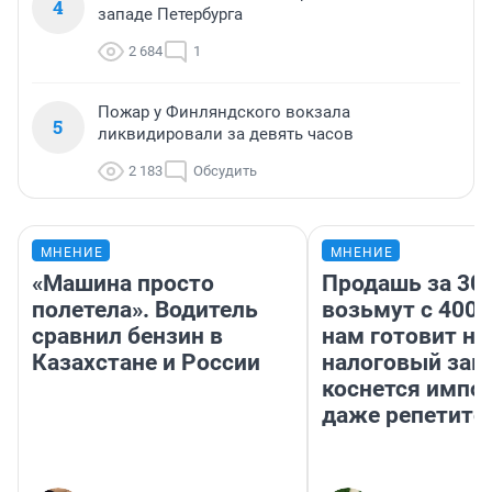
4
западе Петербурга
2 684
1
Пожар у Финляндского вокзала
5
ликвидировали за девять часов
2 183
Обсудить
МНЕНИЕ
МНЕНИЕ
«Машина просто
Продашь за 300
полетела». Водитель
возьмут с 4000
сравнил бензин в
нам готовит н
Казахстане и России
налоговый зако
коснется импор
даже репетито