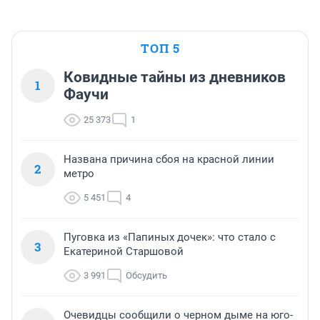
ТОП 5
Ковидные тайны из дневников
1
Фаучи
25 373
1
Названа причина сбоя на красной линии
2
метро
5 451
4
Пуговка из «Папиных дочек»: что стало с
3
Екатериной Старшовой
3 991
Обсудить
Очевидцы сообщили о черном дыме на юго-