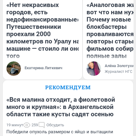
«Нет некрасивых
«Аналоговая жи
городов, есть
вот что нам нуж
недофинансированные».
Почему новые
Путешественники
блокбастеры
проехали 2000
проваливаются,
километров по Уралу на
повторы стары
машине — стоило ли оно
фильмов собир
того
полные залы
Алёна Золотухи
Екатерина Литкевич
Журналист НГС
РЕКОМЕНДУЕМ
«Вся малина отходит, а фиолетовой
много и крупная»: в Архангельской
области такие кусты садят осенью
19 минут
259
Обсудить
Победили опухоль размером с яйцо и вытащили