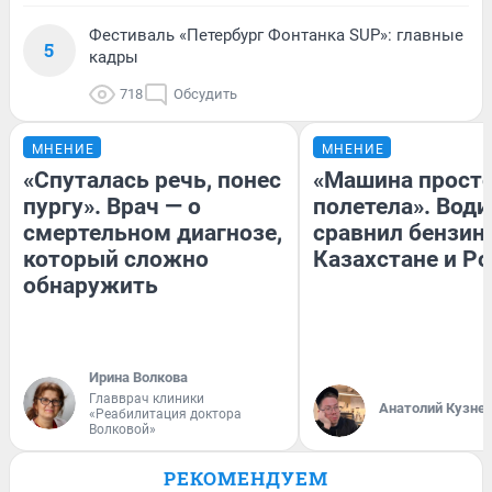
Фестиваль «Петербург Фонтанка SUP»: главные
5
кадры
718
Обсудить
МНЕНИЕ
МНЕНИЕ
«Спуталась речь, понес
«Машина прост
пургу». Врач — о
полетела». Води
смертельном диагнозе,
сравнил бензин
который сложно
Казахстане и Р
обнаружить
Ирина Волкова
Главврач клиники
Анатолий Кузне
«Реабилитация доктора
Волковой»
РЕКОМЕНДУЕМ