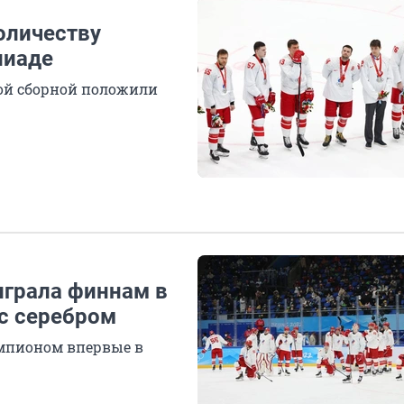
оличеству
пиаде
ой сборной положили
играла финнам в
с серебром
мпионом впервые в