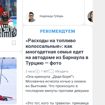
Ек
Надежда Губарь
ди
не
РЕКОМЕНДУЕМ
«Расходы на топливо
колоссальные»: как
многодетная семья едет
на автодоме из Барнаула в
Турцию — фото
2 часа
1 487
Обсудить
«Она крикнула: „Дядя Боря!“»
Москвичка исчезла ночью у океана
во Вьетнаме. Что произошло в
последние минуты пропажи девушки
«Это тот, кого ты травила»: прикамца