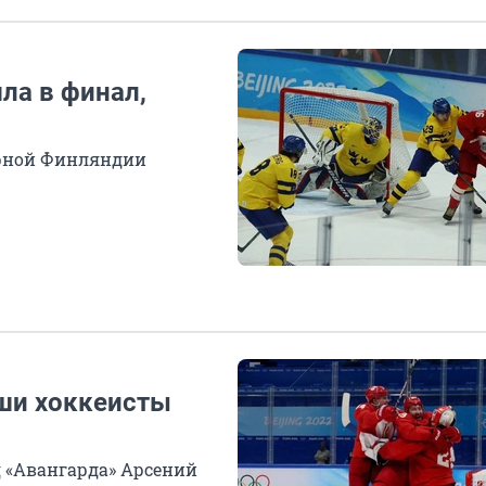
ла в финал,
орной Финляндии
аши хоккеисты
 «Авангарда» Арсений