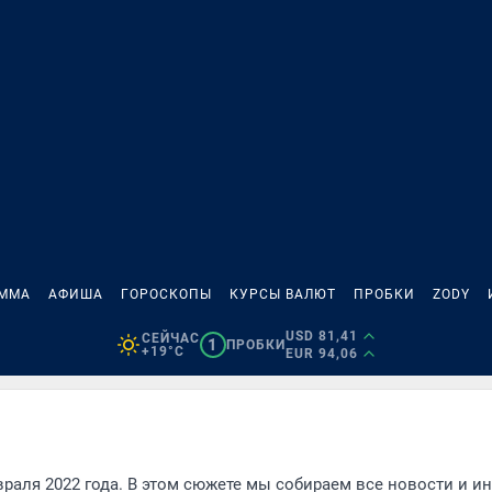
АММА
АФИША
ГОРОСКОПЫ
КУРСЫ ВАЛЮТ
ПРОБКИ
ZODY
USD 81,41
СЕЙЧАС
1
ПРОБКИ
+19°C
EUR 94,06
враля 2022 года. В этом сюжете мы собираем все новости и и