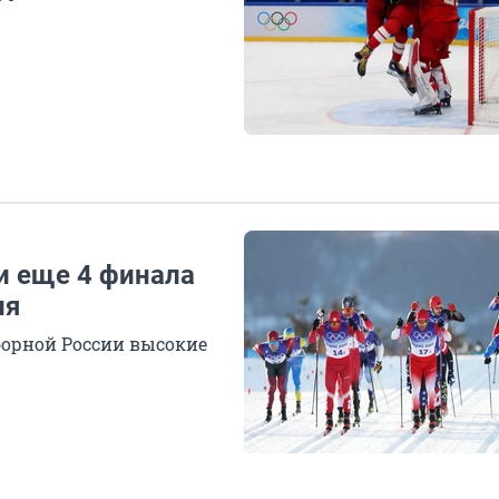
и еще 4 финала
ля
борной России высокие