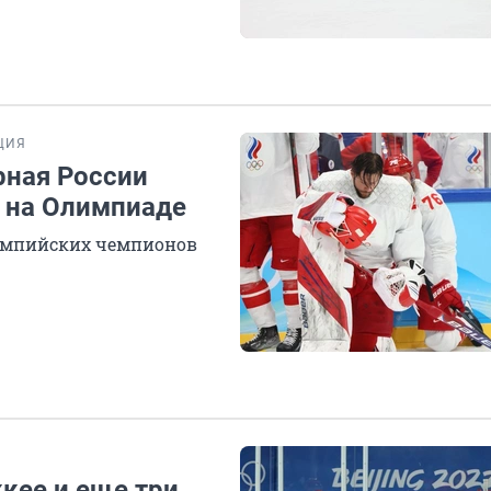
ЦИЯ
рная России
 на Олимпиаде
лимпийских чемпионов
кее и еще три