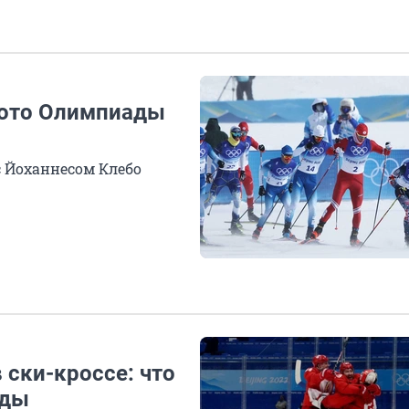
лото Олимпиады
с Йоханнесом Клебо
 ски-кроссе: что
ады