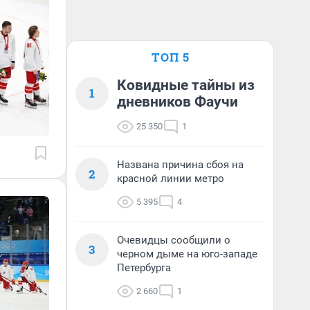
ТОП 5
Ковидные тайны из
1
дневников Фаучи
25 350
1
Названа причина сбоя на
2
красной линии метро
5 395
4
Очевидцы сообщили о
3
черном дыме на юго-западе
Петербурга
2 660
1