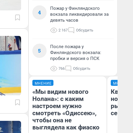
Пожар у Финляндского
4
вокзала ликвидировали за
девять часов
2 167
Обсудить
После пожара у
5
Финляндского вокзала:
пробки и версия о ПСК
766
Обсудить
МНЕНИЕ
МНЕНИЕ
«Мы видим нового
Кварти
Нолана»: с каким
но деш
настроем нужно
рынок 
смотреть «Одиссею»,
сейчас
чтобы она не
выглядела как фиаско