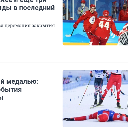
нды в последний
тся церемония закрытия
ой медалью:
обытия
ы