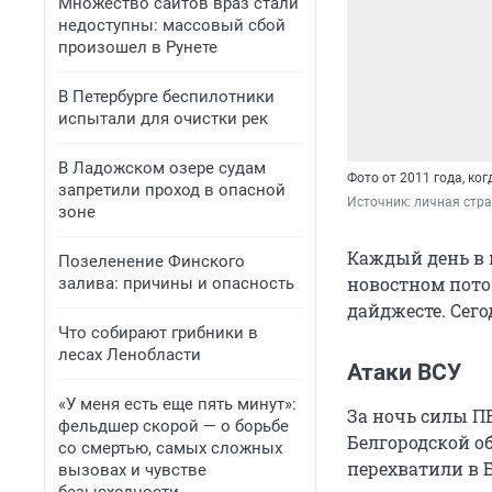
Множество сайтов враз стали
недоступны: массовый сбой
произошел в Рунете
В Петербурге беспилотники
испытали для очистки рек
В Ладожском озере судам
Фото от 2011 года, ко
запретили проход в опасной
Источник: 
личная стра
зоне
Каждый день в 
Позеленение Финского
новостном пото
залива: причины и опасность
дайджесте. Сего
Что собирают грибники в
лесах Ленобласти
Атаки ВСУ
«У меня есть еще пять минут»:
За ночь силы П
фельдшер скорой — о борьбе
Белгородской о
со смертью, самых сложных
перехватили в 
вызовах и чувстве