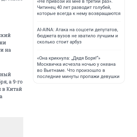
«Не привози их мне в третий раз».
Читинец 40 лет разводит голубей,
которые всегда к нему возвращаются
AI-AINA: Атака на соцсети депутатов,
ский
бюджета вузов не хватило лучшим и
сколько стоит арбуз
тни
ти на
«Она крикнула: „Дядя Боря!“»
Москвичка исчезла ночью у океана
во Вьетнаме. Что произошло в
льный
последние минуты пропажи девушки
я, а 9-го
 в Китай
а