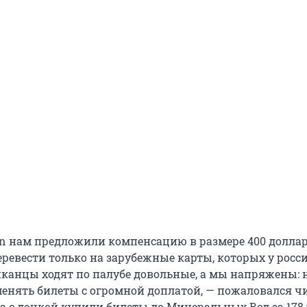
an нам предложили компенсацию в размере 400 долларо
ревести только на зарубежные карты, которых у росси
канцы ходят по палубе довольные, а мы напряжены: 
енять билеты с огромной доплатой, — пожаловался ч
а с дочкой купили билеты до Минеральных Вод за 178