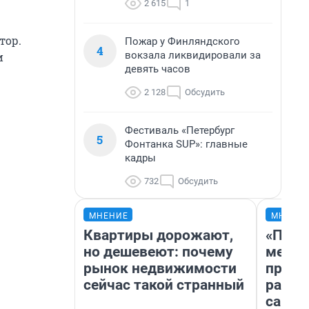
2 615
1
тор.
Пожар у Финляндского
4
вокзала ликвидировали за
и
девять часов
2 128
Обсудить
Фестиваль «Петербург
5
Фонтанка SUP»: главные
кадры
732
Обсудить
МНЕНИЕ
МНЕНИ
Квартиры дорожают,
«Поку
но дешевеют: почему
мешке
рынок недвижимости
предп
сейчас такой странный
расска
самом