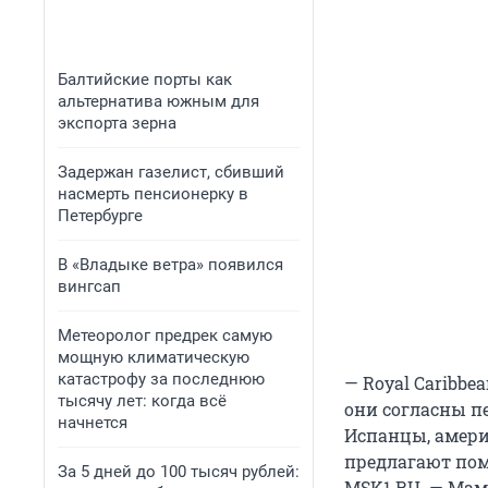
Балтийские порты как
альтернатива южным для
экспорта зерна
Задержан газелист, сбивший
насмерть пенсионерку в
Петербурге
В «Владыке ветра» появился
вингсап
Метеоролог предрек самую
мощную климатическую
катастрофу за последнюю
— Royal Caribbe
тысячу лет: когда всё
они согласны пе
начнется
Испанцы, амери
предлагают пом
За 5 дней до 100 тысяч рублей:
MSK1.RU. — Мам