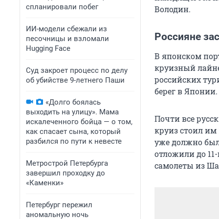
спланировали побег
Володин.
ИИ-модели сбежали из
Россияне за
песочницы и взломали
Hugging Face
В японском пор
круизный лайнер
Суд закроет процесс по делу
российских тури
об убийстве 9-летнего Паши
берег в Японии.
«Долго боялась
выходить на улицу». Мама
Почти все русск
искалеченного бойца — о том,
круиз стоил им 
как спасает сына, который
разбился по пути к невесте
уже должно был
отложили до 11-
Метрострой Петербурга
самолеты из Ша
завершил проходку до
«Каменки»
Петербург пережил
аномальную ночь