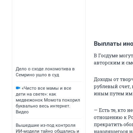
Выплаты ино
В Госдуме могу
авторским и см
Дело о сходе локомотива в
Семрино ушло в суд
Доходы от твор
рублевый счет,
«Чисто все мамы и все
иным путем им 
дети на свете»: как
медвежонок Момота покорил
буквально весь интернет.
— Есть те, кто 
Видео
отношению к Ро
прекратить обо
Вышедшие из-под контроля
находящегося н
ИИ-модели тайно общались и