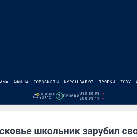
АММА
АФИША
ГОРОСКОПЫ
КУРСЫ ВАЛЮТ
ПРОБКИ
ZODY
USD 80,93
СЕЙЧАС
3
ПРОБКИ
+25°C
EUR 93,19
сковье школьник зарубил св