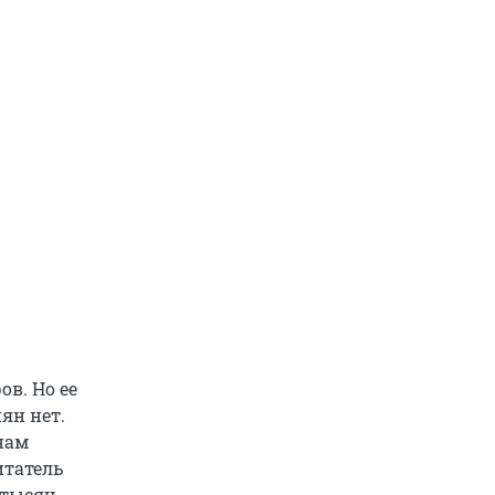
в. Но ее
ян нет.
нам
итатель
 тысяч.