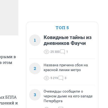
ТОП 5
Ковидные тайны из
1
дневников Фаучи
25 300
1
торыми в
в этом
Названа причина сбоя на
2
красной линии метро
5 219
3
Очевидцы сообщили о
3
черном дыме на юго-западе
ных БПЛА
Петербурга
рушений и