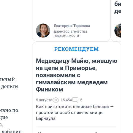
бизне
дешев
Екатерина Торопова
директор агентства
недвижимости
РЕКОМЕНДУЕМ
Медведицу Майю, жившую
на цепи в Приморье,
познакомили с
альный
гималайским медведем
 деньги
Фиником
5 августа
15 454
5
Как приготовить ленивые беляши —
тивно по
простой способ от жительницы
щие
Барнаула
,
— добавил