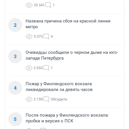
25 341
1
Названа причина сбоя на красной линии
2
метро
5 373
4
Очевидцы сообщили о черном дыме на юго-
3
западе Петербурга
2 653
1
Пожар у Финляндского вокзала
4
ликвидировали за девять часов
2 159
Обсудить
После пожара у Финляндского вокзала:
5
пробки и версия о ПСК