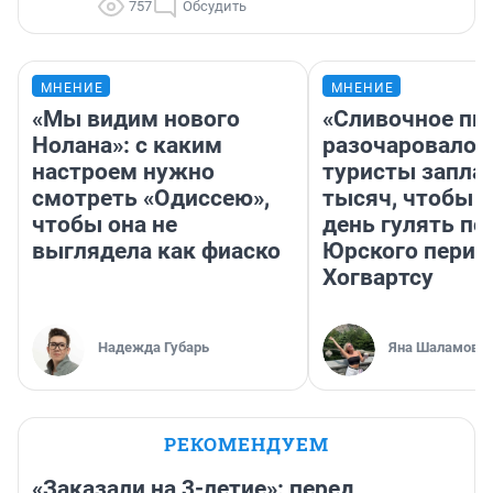
757
Обсудить
МНЕНИЕ
МНЕНИЕ
«Мы видим нового
«Сливочное пи
Нолана»: с каким
разочаровало»
настроем нужно
туристы запла
смотреть «Одиссею»,
тысяч, чтобы 
чтобы она не
день гулять по
выглядела как фиаско
Юрского перио
Хогвартсу
Надежда Губарь
Яна Шаламова
РЕКОМЕНДУЕМ
«Заказали на 3-летие»: перед