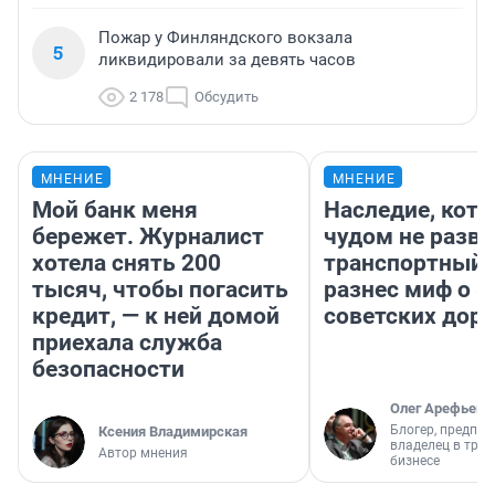
Пожар у Финляндского вокзала
5
ликвидировали за девять часов
2 178
Обсудить
МНЕНИЕ
МНЕНИЕ
Мой банк меня
Наследие, кото
бережет. Журналист
чудом не разва
хотела снять 200
транспортный 
тысяч, чтобы погасить
разнес миф о 
кредит, — к ней домой
советских доро
приехала служба
безопасности
Олег Арефьев
Блогер, предпри
Ксения Владимирская
владелец в тра
Автор мнения
бизнесе