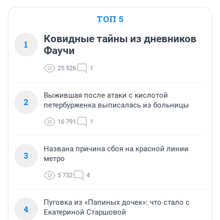
ТОП 5
Ковидные тайны из дневников
1
Фаучи
25 526
1
Выжившая после атаки с кислотой
2
петербурженка выписалась из больницы
16 791
1
Названа причина сбоя на красной линии
3
метро
5 732
4
Пуговка из «Папиных дочек»: что стало с
4
Екатериной Старшовой