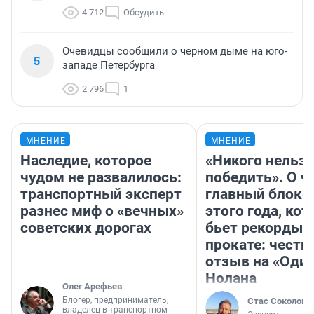
4 712
Обсудить
Очевидцы сообщили о черном дыме на юго-
5
западе Петербурга
2 796
1
МНЕНИЕ
МНЕНИЕ
Наследие, которое
«Никого нельз
чудом не развалилось:
победить». О ч
транспортный эксперт
главный блокб
разнес миф о «вечных»
этого года, ко
советских дорогах
бьет рекорды 
прокате: честн
отзыв на «Оди
Нолана
Олег Арефьев
Блогер, предприниматель,
Стас Соколов
владелец в транспортном