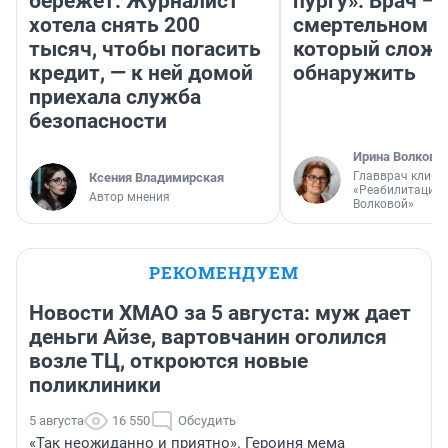
бережет. Журналист
пургу». Врач — 
хотела снять 200
смертельном д
тысяч, чтобы погасить
который слож
кредит, — к ней домой
обнаружить
приехала служба
безопасности
Ирина Волкова
Главврач клини
Ксения Владимирская
«Реабилитация 
Автор мнения
Волковой»
РЕКОМЕНДУЕМ
Новости ХМАО за 5 августа: муж дает
деньги Айзе, вартовчанин оголился
возле ТЦ, откроются новые
поликлиники
5 августа
16 550
Обсудить
«Так неожиданно и приятно». Героиня мема