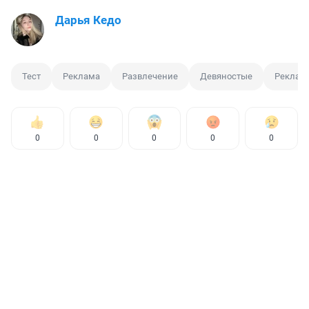
Дарья Кедо
Тест
Реклама
Развлечение
Девяностые
Реклам
0
0
0
0
0