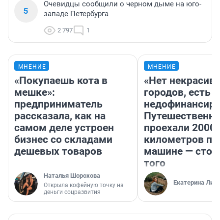
Очевидцы сообщили о черном дыме на юго-
5
западе Петербурга
2 797
1
МНЕНИЕ
МНЕНИЕ
«Покупаешь кота в
«Нет некрасив
мешке»:
городов, есть
предприниматель
недофинансиро
рассказала, как на
Путешественн
самом деле устроен
проехали 2000
бизнес со складами
километров по 
дешевых товаров
машине — стои
того
Наталья Шорохова
Екатерина Лит
Открыла кофейную точку на
деньги соцразвития