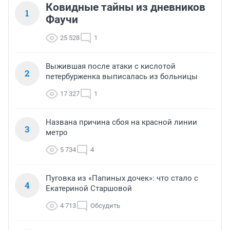
Ковидные тайны из дневников
1
Фаучи
25 528
1
Выжившая после атаки с кислотой
2
петербурженка выписалась из больницы
17 327
1
Названа причина сбоя на красной линии
3
метро
5 734
4
Пуговка из «Папиных дочек»: что стало с
4
Екатериной Старшовой
4 713
Обсудить