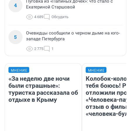
Пуговка из «Папиных дочек»: что стало с
4
Екатериной Старшовой
4 689
Обсудить
Очевидцы сообщили о черном дыме на юго-
5
западе Петербурга
2 775
1
МНЕНИЕ
МНЕНИЕ
«За неделю две ночи
Колобок-колобо
были страшные»:
тебя боюсь! Ра
туристка рассказала об
отложили прок
отдыхе в Крыму
«Человека-пау
отзыв о фильм
«человека-бул