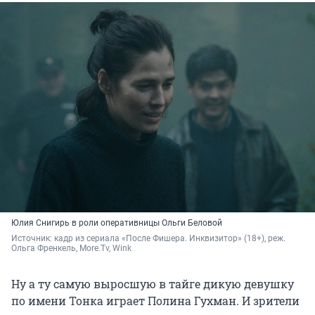
Юлия Снигирь в роли оперативницы Ольги Беловой
Источник: 
кадр из сериала «После Фишера. Инквизитор» (18+), реж. 
Ольга Френкель, More.Tv, Wink
Ну а ту самую выросшую в тайге дикую девушку
по имени Тонка играет Полина Гухман. И зрители