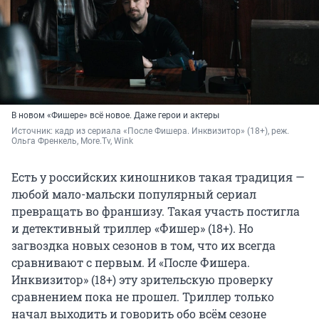
В новом «Фишере» всё новое. Даже герои и актеры
Источник: 
кадр из сериала «После Фишера. Инквизитор» (18+), реж. 
Ольга Френкель, More.Tv, Wink
Есть у российских киношников такая традиция —
любой мало-мальски популярный сериал
превращать во франшизу. Такая участь постигла
и детективный триллер «Фишер» (18+). Но
загвоздка новых сезонов в том, что их всегда
сравнивают с первым. И «После Фишера.
Инквизитор» (18+) эту зрительскую проверку
сравнением пока не прошел. Триллер только
начал выходить и говорить обо всём сезоне