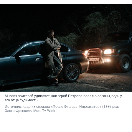
Многих зрителей удивляет, как герой Петрова попал в органы, ведь у
его отца судимость
Источник: 
кадр из сериала «После Фишера. Инквизитор» (18+), реж. 
Ольга Френкель, More.Tv, Wink