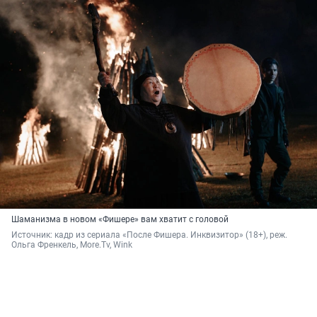
Шаманизма в новом «Фишере» вам хватит с головой
Источник: 
кадр из сериала «После Фишера. Инквизитор» (18+), реж. 
Ольга Френкель, More.Tv, Wink