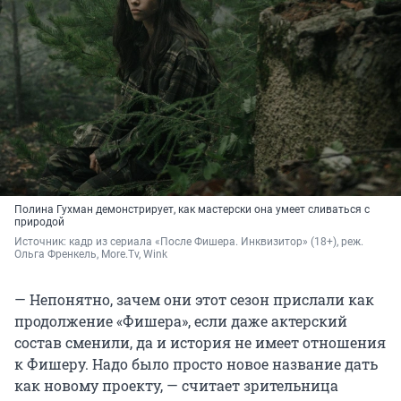
Полина Гухман демонстрирует, как мастерски она умеет сливаться с
природой
Источник: 
кадр из сериала «После Фишера. Инквизитор» (18+), реж. 
Ольга Френкель, More.Tv, Wink
— Непонятно, зачем они этот сезон прислали как
продолжение «Фишера», если даже актерский
состав сменили, да и история не имеет отношения
к Фишеру. Надо было просто новое название дать
как новому проекту, — считает зрительница