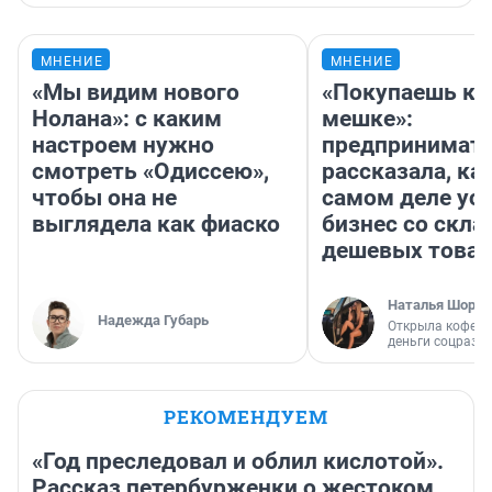
МНЕНИЕ
МНЕНИЕ
«Мы видим нового
«Покупаешь ко
Нолана»: с каким
мешке»:
настроем нужно
предпринимат
смотреть «Одиссею»,
рассказала, как
чтобы она не
самом деле ус
выглядела как фиаско
бизнес со скл
дешевых това
Наталья Шорох
Надежда Губарь
Открыла кофейн
деньги соцразв
РЕКОМЕНДУЕМ
«Год преследовал и облил кислотой».
Рассказ петербурженки о жестоком