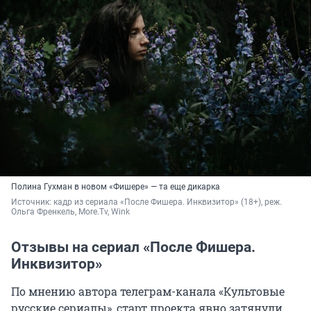
Полина Гухман в новом «Фишере» — та еще дикарка
Источник: 
кадр из сериала «После Фишера. Инквизитор» (18+), реж. 
Ольга Френкель, More.Tv, Wink
Отзывы на сериал «После Фишера.
Инквизитор»
По мнению автора телеграм-канала «Культовые
русские сериалы», старт проекта явно затянули.