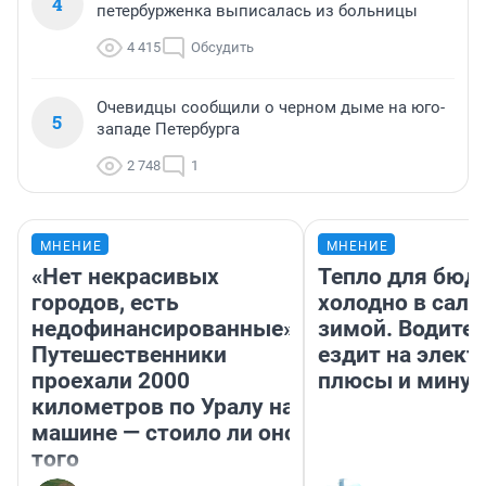
4
петербурженка выписалась из больницы
4 415
Обсудить
Очевидцы сообщили о черном дыме на юго-
5
западе Петербурга
2 748
1
МНЕНИЕ
МНЕНИЕ
«Нет некрасивых
Тепло для бюд
городов, есть
холодно в сало
недофинансированные».
зимой. Водител
Путешественники
ездит на элект
проехали 2000
плюсы и мину
километров по Уралу на
машине — стоило ли оно
того