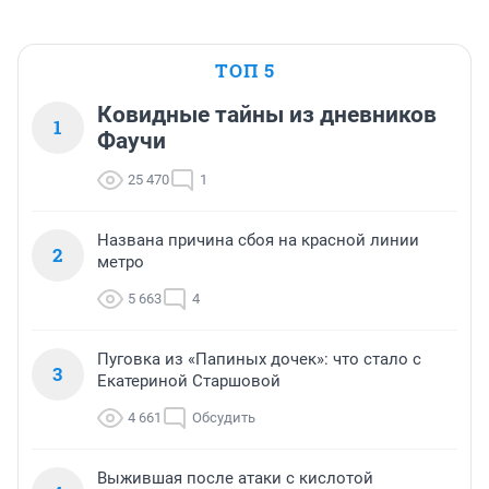
ТОП 5
Ковидные тайны из дневников
1
Фаучи
25 470
1
Названа причина сбоя на красной линии
2
метро
5 663
4
Пуговка из «Папиных дочек»: что стало с
3
Екатериной Старшовой
4 661
Обсудить
Выжившая после атаки с кислотой