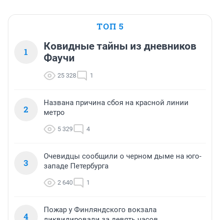
ТОП 5
Ковидные тайны из дневников
1
Фаучи
25 328
1
Названа причина сбоя на красной линии
2
метро
5 329
4
Очевидцы сообщили о черном дыме на юго-
3
западе Петербурга
2 640
1
Пожар у Финляндского вокзала
4
ликвидировали за девять часов