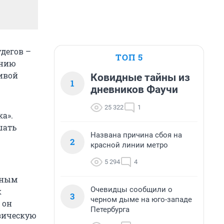
дегов –
ТОП 5
ению
ивой
Ковидные тайны из
1
дневников Фаучи
25 322
1
а».
шать
Названа причина сбоя на
2
красной линии метро
5 294
4
жным
Очевидцы сообщили о
к
3
черном дыме на юго-западе
 он
Петербурга
изическую