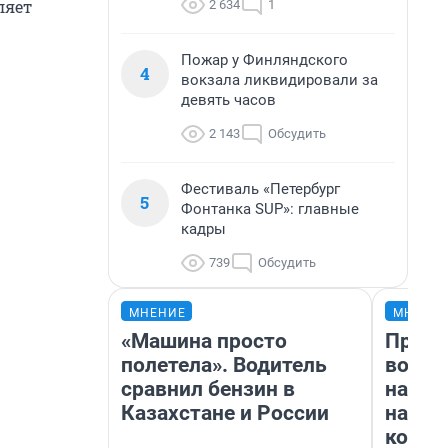
ляет
2 634
1
Пожар у Финляндского
4
вокзала ликвидировали за
девять часов
2 143
Обсудить
Фестиваль «Петербург
5
Фонтанка SUP»: главные
кадры
739
Обсудить
МНЕНИЕ
МНЕНИ
«Машина просто
Прода
полетела». Водитель
возьм
сравнил бензин в
нам г
Казахстане и России
налог
косне