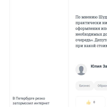
По мнению Шуде
практически ни
оформления ипо
необходимых до
очередь». Депут
при какой стоим
Юлия З
Бизнес
Образ
В Петербурге резко
0
затормозил интернет