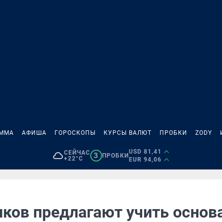
АММА
АФИША
ГОРОСКОПЫ
КУРСЫ ВАЛЮТ
ПРОБКИ
ZODY
USD 81,41
СЕЙЧАС
3
ПРОБКИ
+22°C
EUR 94,06
ков предлагают учить основ