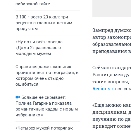
сибирской тайге
В 100 г всего 23 ккал: три
рецепта с главным летним
продуктом
Зампред думско
автор законопр
«Ну вот и всё»: звезда
образовательно
«Дома-2» развелась с
преподавания в
молодым мужем
Справится даже школьник:
Сейчас стандарт
пройдите тест по географии, в
Разница между 
котором очень стыдно
такие вопросы,
ошибиться
Regions.ru
со сс
Больше не скрывает:
Полина Гагарина показала
«Еще можно на
романтичные кадры с новым
дисциплинам, 
избранником
изучению по дан
приводит солне
«Четырех мужей потеряла»: