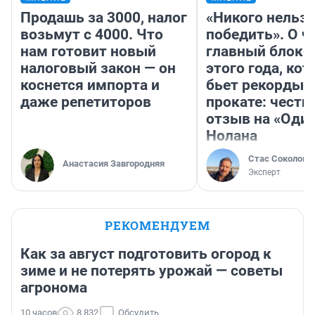
Продашь за 3000, налог
«Никого нельз
возьмут с 4000. Что
победить». О ч
нам готовит новый
главный блокб
налоговый закон — он
этого года, ко
коснется импорта и
бьет рекорды 
даже репетиторов
прокате: честн
отзыв на «Оди
Нолана
Стас Соколов
Анастасия Завгородняя
Эксперт
РЕКОМЕНДУЕМ
Как за август подготовить огород к
зиме и не потерять урожай — советы
агронома
10 часов
8 832
Обсудить