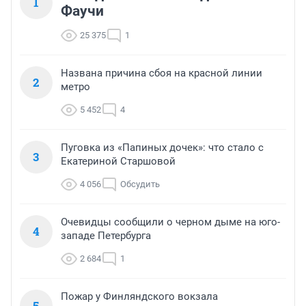
1
Фаучи
25 375
1
Названа причина сбоя на красной линии
2
метро
5 452
4
Пуговка из «Папиных дочек»: что стало с
3
Екатериной Старшовой
4 056
Обсудить
Очевидцы сообщили о черном дыме на юго-
4
западе Петербурга
2 684
1
Пожар у Финляндского вокзала
5