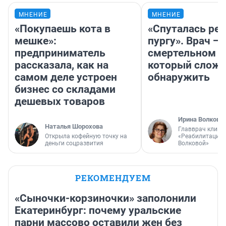
МНЕНИЕ
МНЕНИЕ
«Покупаешь кота в
«Спуталась реч
мешке»:
пургу». Врач — 
предприниматель
смертельном д
рассказала, как на
который слож
самом деле устроен
обнаружить
бизнес со складами
дешевых товаров
Ирина Волкова
Наталья Шорохова
Главврач клини
Открыла кофейную точку на
«Реабилитация 
деньги соцразвития
Волковой»
РЕКОМЕНДУЕМ
«Сыночки-корзиночки» заполонили
Екатеринбург: почему уральские
парни массово оставили жен без