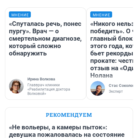
МНЕНИЕ
МНЕНИЕ
«Спуталась речь, понес
«Никого нельз
пургу». Врач — о
победить». О ч
смертельном диагнозе,
главный блокб
который сложно
этого года, ко
обнаружить
бьет рекорды 
прокате: честн
отзыв на «Оди
Нолана
Ирина Волкова
Главврач клиники
Стас Соколов
«Реабилитация доктора
Эксперт
Волковой»
РЕКОМЕНДУЕМ
«Не вольеры, а камеры пыток»:
девушка пожаловалась на состояние