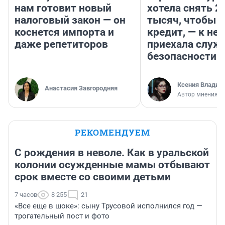
нам готовит новый
хотела снять 2
налоговый закон — он
тысяч, чтобы п
коснется импорта и
кредит, — к не
даже репетиторов
приехала служ
безопасности
Ксения Владим
Анастасия Завгородняя
Автор мнения
РЕКОМЕНДУЕМ
С рождения в неволе. Как в уральской
колонии осужденные мамы отбывают
срок вместе со своими детьми
7 часов
8 255
21
«Все еще в шоке»: сыну Трусовой исполнился год —
трогательный пост и фото