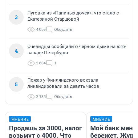
Пуговка из «Папиных дочек»: что стало с
3
Екатериной Старшовой
4 059
Обсудить
Очевидцы сообщили о черном дыме на юго-
4
западе Петербурга
2 684
1
Пожар у Финляндского вокзала
5
ликвидировали за девять часов
2 185
Обсудить
МНЕНИЕ
МНЕНИЕ
Продашь за 3000, налог
Мой банк меня
возьмут с 4000. Что
бережет. Журн