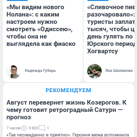
«Мы видим нового
«Сливочное пив
Нолана»: с каким
разочаровало»:
настроем нужно
туристы заплат
смотреть «Одиссею»,
тысяч, чтобы ц
чтобы она не
день гулять по 
выглядела как фиаско
Юрского период
Хогвартсу
Надежда Губарь
Яна Шаламова
РЕКОМЕНДУЕМ
Август перевернет жизнь Козерогов. К
чему готовит ретроградный Сатурн —
прогноз
7 часов
5 820
1
«Так неожиданно и приятно». Героиня мема вспомнила