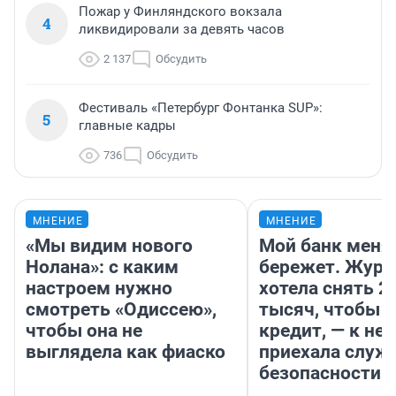
Пожар у Финляндского вокзала
4
ликвидировали за девять часов
2 137
Обсудить
Фестиваль «Петербург Фонтанка SUP»:
5
главные кадры
736
Обсудить
МНЕНИЕ
МНЕНИЕ
«Мы видим нового
Мой банк меня
Нолана»: с каким
бережет. Журн
настроем нужно
хотела снять 2
смотреть «Одиссею»,
тысяч, чтобы п
чтобы она не
кредит, — к не
выглядела как фиаско
приехала служ
безопасности