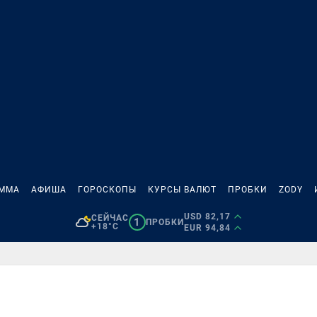
АММА
АФИША
ГОРОСКОПЫ
КУРСЫ ВАЛЮТ
ПРОБКИ
ZODY
USD 82,17
СЕЙЧАС
1
ПРОБКИ
+18°C
EUR 94,84