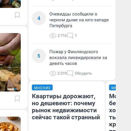
Очевидцы сообщили о
4
черном дыме на юго-западе
Петербурга
2 716
1
Пожар у Финляндского
5
вокзала ликвидировали за
девять часов
2 219
Обсудить
МНЕНИЕ
МНЕНИЕ
Квартиры дорожают,
Мой ба
но дешевеют: почему
береже
рынок недвижимости
хотела 
сейчас такой странный
тысяч,
кредит,