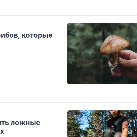
рибов, которые
ить ложные
х