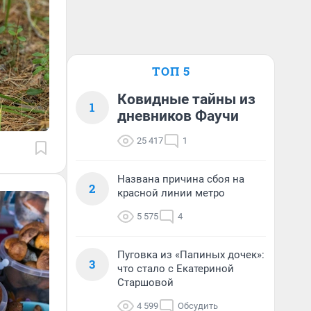
ТОП 5
Ковидные тайны из
1
дневников Фаучи
25 417
1
Названа причина сбоя на
2
красной линии метро
5 575
4
Пуговка из «Папиных дочек»:
3
что стало с Екатериной
Старшовой
4 599
Обсудить