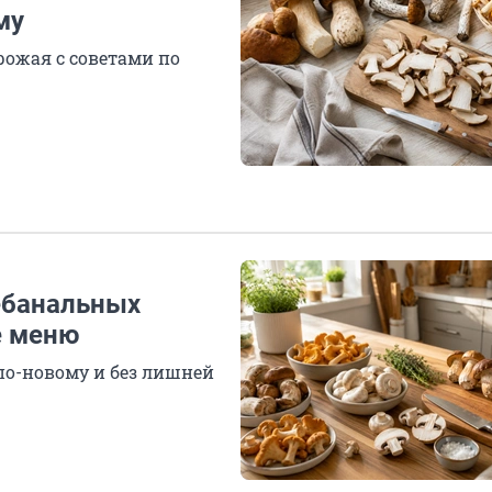
му
рожая с советами по
небанальных
е меню
по-новому и без лишней