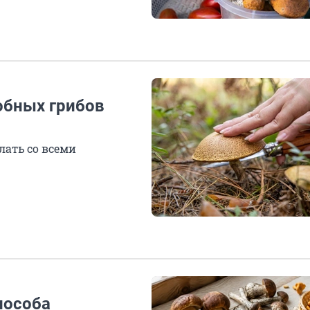
обных грибов
елать со всеми
пособа