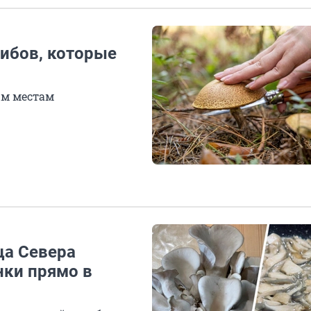
рибов, которые
ым местам
ца Севера
нки прямо в