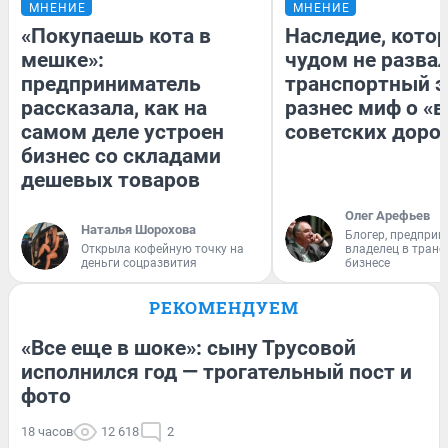
МНЕНИЕ
МНЕНИЕ
«Покупаешь кота в
Наследие, кото
мешке»:
чудом не разва
предприниматель
транспортный э
рассказала, как на
разнес миф о «
самом деле устроен
советских доро
бизнес со складами
дешевых товаров
Олег Арефьев
Наталья Шорохова
Блогер, предприн
Открыла кофейную точку на
владелец в тран
деньги соцразвития
бизнесе
РЕКОМЕНДУЕМ
«Все еще в шоке»: сыну Трусовой
исполнился год — трогательный пост и
фото
18 часов
12 618
2