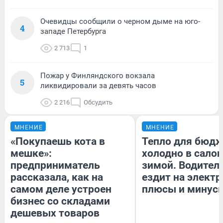
Очевидцы сообщили о черном дыме на юго-
4
западе Петербурга
2 713
1
Пожар у Финляндского вокзала
5
ликвидировали за девять часов
2 216
Обсудить
МНЕНИЕ
МНЕНИЕ
«Покупаешь кота в
Тепло для бюдж
мешке»:
холодно в сало
предприниматель
зимой. Водитель
рассказала, как на
ездит на электр
самом деле устроен
плюсы и минус
бизнес со складами
дешевых товаров