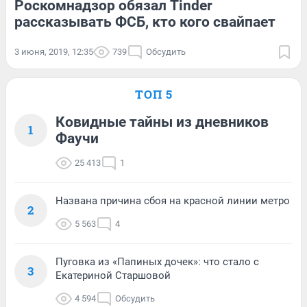
Роскомнадзор обязал Tinder
рассказывать ФСБ, кто кого свайпает
3 июня, 2019, 12:35
739
Обсудить
ТОП 5
Ковидные тайны из дневников
1
Фаучи
25 413
1
Названа причина сбоя на красной линии метро
2
5 563
4
Пуговка из «Папиных дочек»: что стало с
3
Екатериной Старшовой
4 594
Обсудить