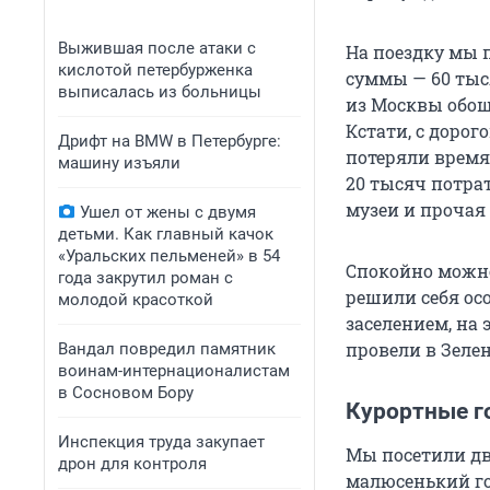
Выжившая после атаки с
На поездку мы 
кислотой петербурженка
суммы — 60 тыс
выписалась из больницы
из Москвы обоше
Кстати, с дорог
Дрифт на BMW в Петербурге:
потеряли время 
машину изъяли
20 тысяч потрат
музеи и прочая
Ушел от жены с двумя
детьми. Как главный качок
«Уральских пельменей» в 54
Спокойно можно
года закрутил роман с
решили себя ос
молодой красоткой
заселением, на
провели в Зелен
Вандал повредил памятник
воинам-интернационалистам
в Сосновом Бору
Курортные г
Инспекция труда закупает
Мы посетили два
дрон для контроля
малюсенький гор