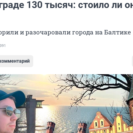
раде 130 тысяч: стоило ли о
орили и разочаровали города на Балтике
391
 комментарий