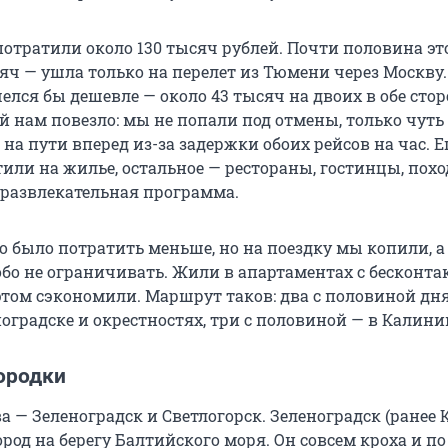
потратили около 130 тысяч рублей. Почти половина эт
яч — ушла только на перелет из Тюмени через Москву.
лся бы дешевле — около 43 тысяч на двоих в обе сто
ой нам повезло: мы не попали под отмены, только чуть
на пути вперед из-за задержки обоих рейсов на час. 
или на жилье, остальное — рестораны, гостинцы, похо
 развлекательная программа.
 было потратить меньше, но на поездку мы копили, а
обо не ограничивать. Жили в апартаментах с бесконт
 этом сэкономили. Маршрут таков: два с половиной дн
оградске и окрестностях, три с половиной — в Калини
ородки
 — Зеленоградск и Светлогорск. Зеленоградск (ранее 
од на берегу Балтийского моря. Он совсем кроха и по