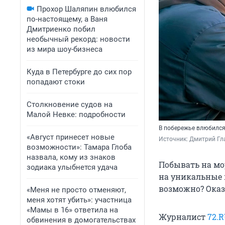
Прохор Шаляпин влюбился
по-настоящему, а Ваня
Дмитриенко побил
необычный рекорд: новости
из мира шоу-бизнеса
Куда в Петербурге до сих пор
попадают стоки
Столкновение судов на
Малой Невке: подробности
В побережье влюбился,
«Август принесет новые
Источник: 
Дмитрий Гл
возможности»: Тамара Глоба
назвала, кому из знаков
Побывать на мо
зодиака улыбнется удача
на уникальные п
возможно? Оказ
«Меня не просто отменяют,
меня хотят убить»: участница
«Мамы в 16» ответила на
Журналист
72.
обвинения в домогательствах