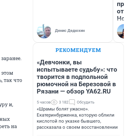
прока
отзыв
Нолан
Денис Дедюхин
РЕКОМЕНДУЕМ
заранее.
«Девчонки, вы
испытываете судьбу»: что
 этом
творится в подпольной
, так что
рюмочной на Березовой в
Рязани — обзор YA62.RU
5 часов
3 182
Обсудить
ру и,
«Шрамы болят ужасно».
Екатеринбурженка, которую облили
нных
кислотой по указке бывшего,
реть на
рассказала о своем восстановлении