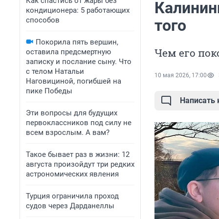
Как спастись от жары без
Калининг
кондиционера: 5 работающих
способов
того
Покорила пять вершин,
Чем его пок
оставила предсмертную
записку и послание сыну. Что
с телом Натальи
10 мая 2026, 17:00
Наговициной, погибшей на
пике Победы
Написать
Эти вопросы для будущих
первоклассников под силу не
всем взрослым. А вам?
Такое бывает раз в жизни: 12
августа произойдут три редких
астрономических явления
Турция ограничила проход
судов через Дарданеллы