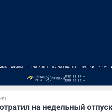
АММА
АФИША
ГОРОСКОПЫ
КУРСЫ ВАЛЮТ
ПРОБКИ
ZODY
USD 82,17
СЕЙЧАС
2
ПРОБКИ
+19°C
EUR 94,84
НИЕ
отратил на недельный отпуск