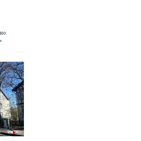
чно
»