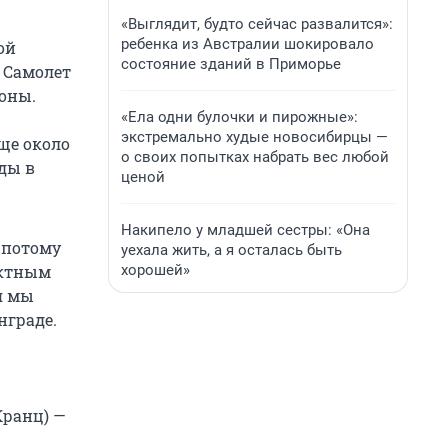
«Выглядит, будто сейчас развалится»:
ребенка из Австралии шокировало
ой
состояние зданий в Приморье
 Самолет
роны.
«Ела одни булочки и пирожные»:
экстремально худые новосибирцы —
Еще около
о своих попытках набрать вес любой
ды в
ценой
Накипело у младшей сестры: «Она
 потому
уехала жить, а я осталась быть
хорошей»
актным
я мы
нграде.
Кранц) —