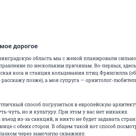
амое дорогое
нинградскую область мы с женой планировали сильно 
правление по нескольким причинам. Во-первых, здесь
ская коса и станция кольцевания птиц Фрингилла (об
 расскажу позже), а моя супруга — орнитолог-любитель
отличный способ погрузиться в европейскую архитекту
уть-чуть, но и культуру. При этом у вас нет никаких
въезд из-за санкций, и никто не будет задавать стра
нице с обеих сторон. В общем такой вот способ посмот
лазком через замочную скважину.