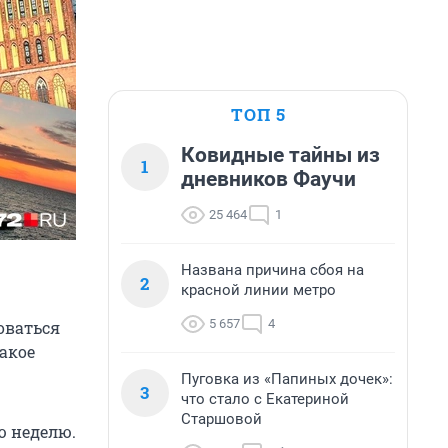
ТОП 5
Ковидные тайны из
1
дневников Фаучи
25 464
1
Названа причина сбоя на
2
красной линии метро
5 657
4
оваться
такое
Пуговка из «Папиных дочек»:
3
что стало с Екатериной
Старшовой
ю неделю.