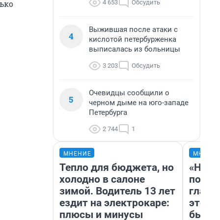
4 653
Обсудить
лько
Выжившая после атаки с
4
кислотой петербурженка
выписалась из больницы
3 203
Обсудить
Очевидцы сообщили о
5
черном дыме на юго-западе
Петербурга
2 744
1
МНЕНИЕ
МНЕНИ
Тепло для бюджета, но
«Нико
холодно в салоне
побед
зимой. Водитель 13 лет
главн
ездит на электрокаре:
этого
плюсы и минусы
бьет 