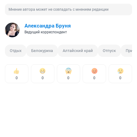
Мнение автора может не совпадать с мнением редакции
Александра Бруня
Ведущий корреспондент
Отдых
Белокуриха
Алтайский край
Отпуск
Прир
0
0
0
0
0