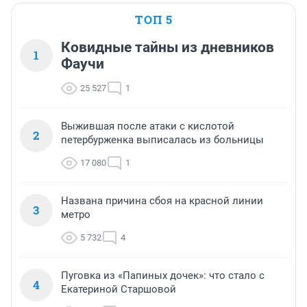
ТОП 5
Ковидные тайны из дневников
1
Фаучи
25 527
1
Выжившая после атаки с кислотой
2
петербурженка выписалась из больницы
17 080
1
Названа причина сбоя на красной линии
3
метро
5 732
4
Пуговка из «Папиных дочек»: что стало с
4
Екатериной Старшовой