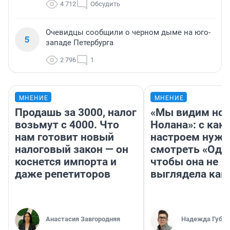
4 712
Обсудить
Очевидцы сообщили о черном дыме на юго-
5
западе Петербурга
2 796
1
МНЕНИЕ
МНЕНИЕ
Продашь за 3000, налог
«Мы видим нов
возьмут с 4000. Что
Нолана»: с как
нам готовит новый
настроем нужн
налоговый закон — он
смотреть «Оди
коснется импорта и
чтобы она не
даже репетиторов
выглядела как
Анастасия Завгородняя
Надежда Губар