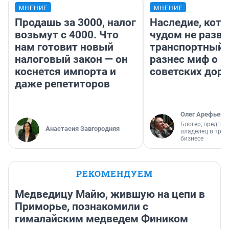
МНЕНИЕ
МНЕНИЕ
Продашь за 3000, налог
Наследие, кото
возьмут с 4000. Что
чудом не разва
нам готовит новый
транспортный 
налоговый закон — он
разнес миф о 
коснется импорта и
советских доро
даже репетиторов
Олег Арефьев
Блогер, предпри
Анастасия Завгородняя
владелец в тра
бизнесе
РЕКОМЕНДУЕМ
Медведицу Майю, жившую на цепи в
Приморье, познакомили с
гималайским медведем Фиником