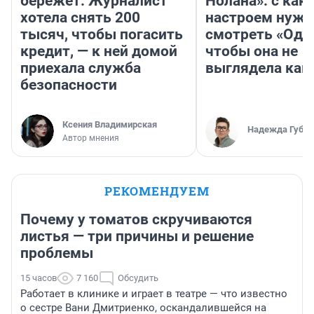
бережет. Журналист
Нолана»: с как
хотела снять 200
настроем нужн
тысяч, чтобы погасить
смотреть «Оди
кредит, — к ней домой
чтобы она не
приехала служба
выглядела как
безопасности
Ксения Владимирская
Надежда Губар
Автор мнения
РЕКОМЕНДУЕМ
Почему у томатов скручиваются
листья — три причины и решение
проблемы
15 часов
7 160
Обсудить
Работает в клинике и играет в театре — что известно
о сестре Вани Дмитриенко, оскандалившейся на