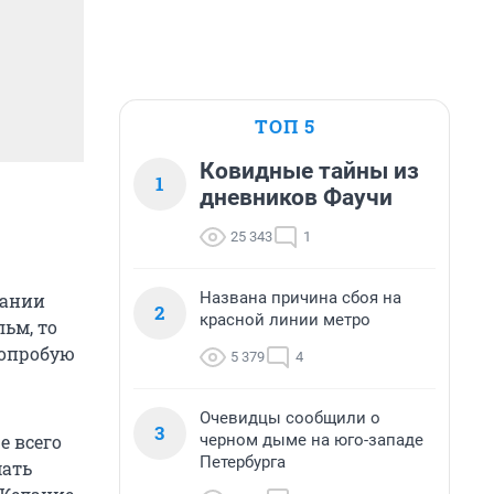
ТОП 5
Ковидные тайны из
1
дневников Фаучи
25 343
1
Названа причина сбоя на
мании
2
красной линии метро
ьм, то
попробую
5 379
4
Очевидцы сообщили о
3
черном дыме на юго-западе
е всего
Петербурга
мать