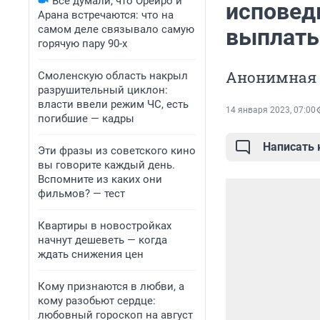
Все думали, что Орейро и
исповед
Арана встречаются: что на
самом деле связывало самую
выплаты
горячую пару 90-х
Анонимная 
Смоленскую область накрыл
разрушительный циклон:
власти ввели режим ЧС, есть
14 января 2023, 07:00
погибшие — кадры
Написать
Эти фразы из советского кино
вы говорите каждый день.
Вспомните из каких они
фильмов? — тест
Квартиры в новостройках
начнут дешеветь — когда
ждать снижения цен
Кому признаются в любви, а
кому разобьют сердце:
любовный гороскоп на август