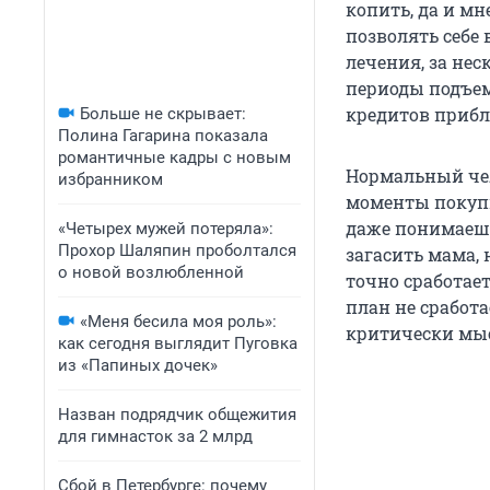
копить, да и мн
позволять себе 
лечения, за нес
периоды подъем
кредитов прибли
Больше не скрывает:
Полина Гагарина показала
романтичные кадры с новым
Нормальный чело
избранником
моменты покупк
даже понимаешь
«Четырех мужей потеряла»:
Прохор Шаляпин проболтался
загасить мама, 
о новой возлюбленной
точно сработает
план не сработа
«Меня бесила моя роль»:
критически мысл
как сегодня выглядит Пуговка
из «Папиных дочек»
Назван подрядчик общежития
для гимнасток за 2 млрд
Сбой в Петербурге: почему