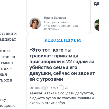
даже 
Ирина Волкова
Главврач клиники
«Реабилитация доктора
Волковой»
ставки и
оаппарат
РЕКОМЕНДУЕМ
«Это тот, кого ты
сивые
травила»: прикамца
олгов на
приговорили к 22 годам за
 тысяч
убийство семьи его
з них —
девушки, сейчас он звонит
ения
ей с угрозами
ь их в
20 часов
15 926
22
AI-AINA: Атака на соцсети депутатов,
бюджета вузов не хватило лучшим и
пку
сколько стоит арбуз
до долго