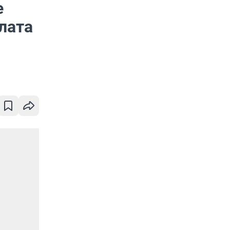
е
лата