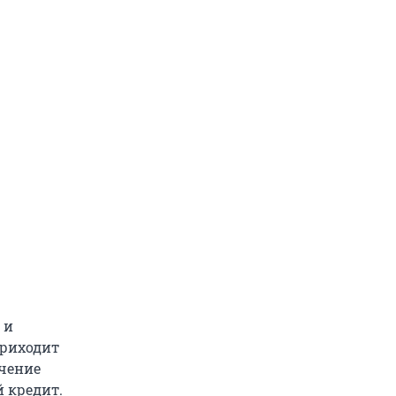
 и
приходит
ечение
 кредит.