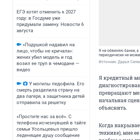
ЕГЭ хотят отменить к 2027
году: в Госдуме уже
придумали замену. Новости 6
августа
«Подушкой надавил на
лицо, чтобы не кричала»:
Я не обвиняю банки, а
периодически не може
жених убил модель и год
Источник: 
Дарья Селен
возил ее труп в чемодане —
видео
Я кредитный ма
У могилы педофила. Его
диагностирован
смерть разделила страну на
превращают мен
два лагеря, а защитника детей
начальная сцен
отправила за решетку
объяснить.
«Простите нас за всё». С
телефона исчезнувшей в тайге
Когда накрывает
семьи Усольцевых пришло
технике), мне е
леденящее душу сообщение