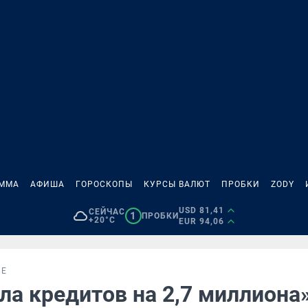
АММА
АФИША
ГОРОСКОПЫ
КУРСЫ ВАЛЮТ
ПРОБКИ
ZODY
USD 81,41
СЕЙЧАС
1
ПРОБКИ
+20°C
EUR 94,06
ИЕ
ла кредитов на 2,7 миллиона»