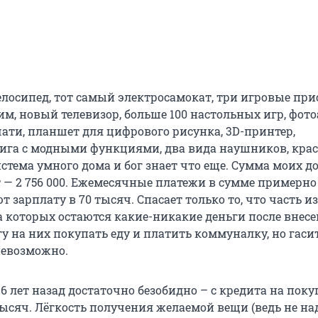
елосипед, тот самый электросамокат, три игровые при
им, новый телевизор, больше 100 настольных игр, фот
ати, планшет для цифрового рисунка, 3D-принтер,
ига с модными функциями, два вида наушников, кра
стема умного дома и бог знает что еще. Сумма моих д
— 2 756 000. Ежемесячные платежи в сумме примерно
 зарплату в 70 тысяч. Спасает только то, что часть и
на которых остаются какие-никакие деньги после внес
гу на них покупать еду и платить коммуналку, но гасит
невозможно.
6 лет назад достаточно безобидно – с кредита на поку
тысяч. Лёгкость получения желаемой вещи (ведь не на