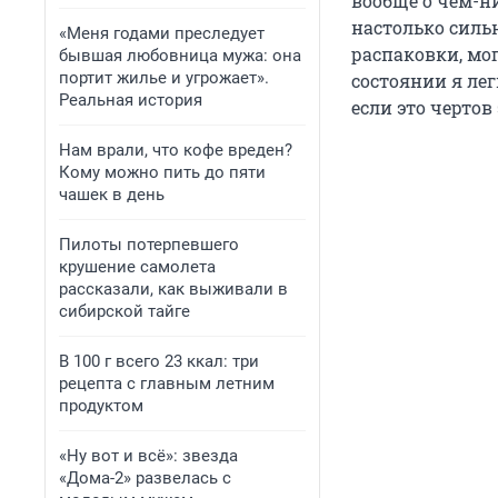
вообще о чем-н
настолько силь
«Меня годами преследует
распаковки, мог
бывшая любовница мужа: она
портит жилье и угрожает».
состоянии я ле
Реальная история
если это чертов
Нам врали, что кофе вреден?
Кому можно пить до пяти
чашек в день
Пилоты потерпевшего
крушение самолета
рассказали, как выживали в
сибирской тайге
В 100 г всего 23 ккал: три
рецепта с главным летним
продуктом
«Ну вот и всё»: звезда
«Дома-2» развелась с