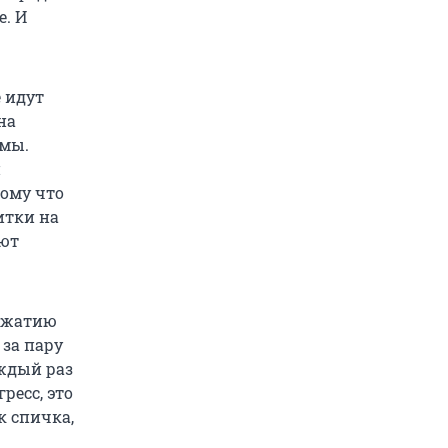
е. И
е идут
на
ммы.
й
тому что
итки на
ают
нажатию
 за пару
аждый раз
ресс, это
к спичка,