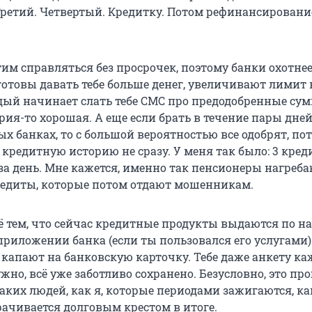
Третий. Четвертый. Кредитку. Потом рефинансировани
этим справляться без просрочек, поэтому банки охотне
готовы давать тебе больше денег, увеличивают лимит 
дый начинает слать тебе СМС про предодобренные су
рия-то хорошая. А еще если брать в течение пары дне
х банках, то с большой вероятностью все одобрят, по
кредитную историю не сразу. У меня так было: 3 кред
 за день. Мне кажется, именно так пенсионеры нагреб
едиты, которые потом отдают мошенникам.
ё тем, что сейчас кредитные продукты выдаются по 
приложении банка (если ты пользовался его услугами)
и капают на банковскую карточку. Тебе даже анкету к
жно, всё уже заботливо сохранено. Безусловно, это прог
таких людей, как я, которые периодами зажигаются, ка
рачивается долговым крестом в итоге.