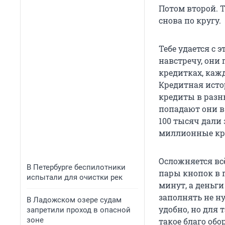
Потом второй. 
снова по кругу.
Тебе удается с 
навстречу, они 
кредитках, каж
Кредитная исто
кредиты в разны
попадают они в 
100 тысяч дали
миллионные кр
Осложняется вс
В Петербурге беспилотники
пары кнопок в 
испытали для очистки рек
минут, а деньг
заполнять не ну
В Ладожском озере судам
удобно, но для 
запретили проход в опасной
зоне
такое благо обо