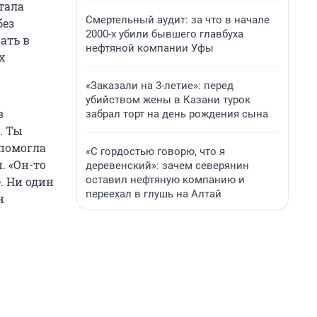
стала
Смертельный аудит: за что в начале
без
2000-х убили бывшего главбуха
ать в
нефтяной компании Уфы
х
«Заказали на 3-летие»: перед
убийством жены в Казани турок
в
забрал торт на день рождения сына
. Ты
 помогла
«С гордостью говорю, что я
. «Он-то
деревенский»: зачем северянин
оставил нефтяную компанию и
. Ни один
переехал в глушь на Алтай
н
.