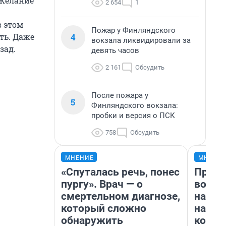
 Желание
2 654
1
в этом
Пожар у Финляндского
4
ть. Даже
вокзала ликвидировали за
зад.
девять часов
2 161
Обсудить
После пожара у
5
Финляндского вокзала:
пробки и версия о ПСК
758
Обсудить
МНЕНИЕ
МНЕНИ
«Спуталась речь, понес
Прода
пургу». Врач — о
возьм
смертельном диагнозе,
нам г
который сложно
налог
обнаружить
косне