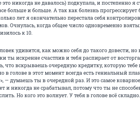
е это никогда не давалось) подкупала, и постепенно я 
все больше и больше. А так как болезнь прогрессирует 
колько лет я окончательно перестала себя контролиров
ов. Очнулась, когда общее число одновременно взяты
зилось к 10.
век удивится, как можно себя до такого довести, но 
и ты искренне счастлив и тебя распирает от восторга
, что вскрываешь очередную кредитку, которую тебе
но в голове в этот момент всегда есть гениальный план
», — думаешь ты в очередной раз. И это самое коварное
ет и никогда не срабатывал, потому что ты не способе
ить. Но кого это волнует. У тебя в голове всё складно