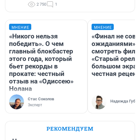
2 750
1
МНЕНИЕ
МНЕНИЕ
«Никого нельзя
«Финал не совп
победить». О чем
ожиданиями»: 
главный блокбастер
смотреть фил
этого года, который
«Старый орел» 
бьет рекорды в
большом экран
прокате: честный
честная рецен
отзыв на «Одиссею»
Нолана
Стас Соколов
Надежда Губар
Эксперт
РЕКОМЕНДУЕМ