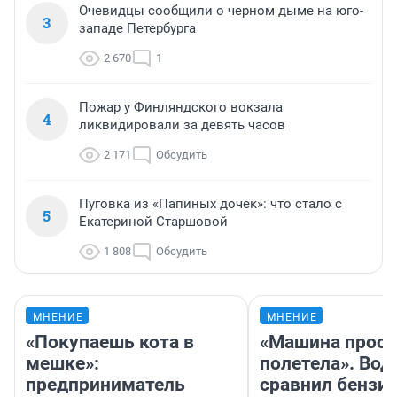
Очевидцы сообщили о черном дыме на юго-
3
западе Петербурга
2 670
1
Пожар у Финляндского вокзала
4
ликвидировали за девять часов
2 171
Обсудить
Пуговка из «Папиных дочек»: что стало с
5
Екатериной Старшовой
1 808
Обсудить
МНЕНИЕ
МНЕНИЕ
«Покупаешь кота в
«Машина прост
мешке»:
полетела». Вод
предприниматель
сравнил бензин