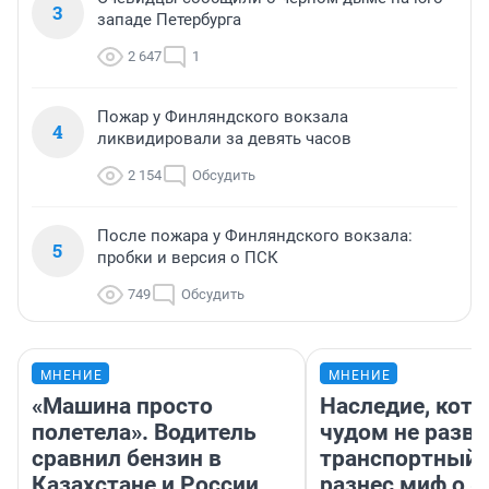
3
западе Петербурга
2 647
1
Пожар у Финляндского вокзала
4
ликвидировали за девять часов
2 154
Обсудить
После пожара у Финляндского вокзала:
5
пробки и версия о ПСК
749
Обсудить
МНЕНИЕ
МНЕНИЕ
«Машина просто
Наследие, кото
полетела». Водитель
чудом не разва
сравнил бензин в
транспортный 
Казахстане и России
разнес миф о 