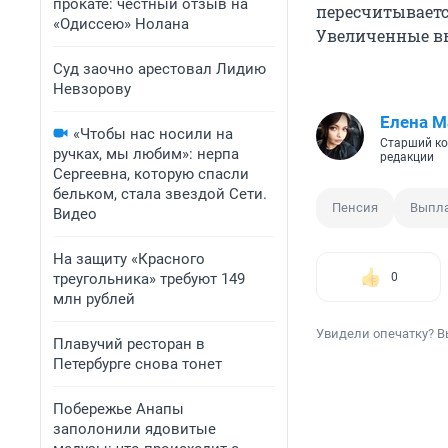
прокате: честный отзыв на
пересчитываетс
«Одиссею» Нолана
Увеличенные вы
Суд заочно арестовал Лидию
Невзорову
Елена М
«Чтобы нас носили на
Старший ко
ручках, мы любим»: нерпа
редакции
Сергеевна, которую спасли
бельком, стала звездой Сети.
Пенсия
Выпла
Видео
На защиту «Красного
треугольника» требуют 149
0
млн рублей
Увидели опечатку? В
Плавучий ресторан в
Петербурге снова тонет
Побережье Анапы
заполонили ядовитые