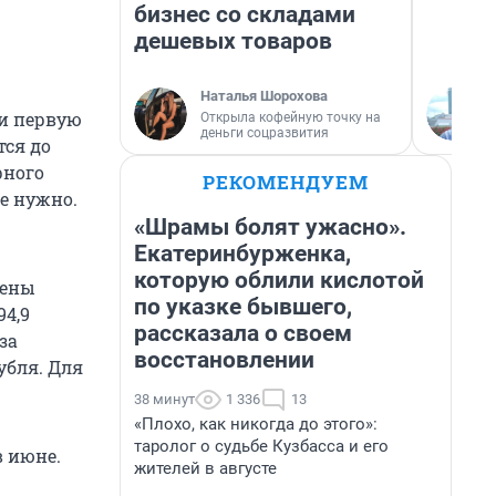
бизнес со складами
дешевых товаров
Наталья Шорохова
ли первую
Открыла кофейную точку на
деньги соцразвития
ся до
рного
РЕКОМЕНДУЕМ
е нужно.
«Шрамы болят ужасно».
Екатеринбурженка,
которую облили кислотой
лены
по указке бывшего,
94,9
рассказала о своем
за
восстановлении
рубля. Для
38 минут
1 336
13
«Плохо, как никогда до этого»:
таролог о судьбе Кузбасса и его
в июне.
жителей в августе