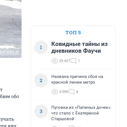
ТОП 5
Ковидные тайны из
1
дневников Фаучи
25 427
1
Названа причина сбоя на
2
красной линии метро
т
5 599
4
бнее обо
Пуговка из «Папиных дочек»:
3
что стало с Екатериной
лучать
Старшовой
для них