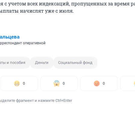
я с учетом всех индексаций, пропущенных за время р
платы начислят уже с июля.
альцева
рреспондент оперативной
ты и пособия
Деньги
Социальный фонд
0
0
0
ыделите фрагмент и нажмите Ctrl+Enter