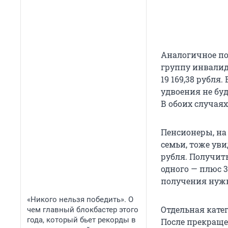
Аналогичное по
группу инвалид
19 169,38 рубля
удвоения не бу
В обоих случая
Пенсионеры, на
семьи, тоже ув
рубля. Получит
одного — плюс 31
получения нужн
«Никого нельзя победить». О
Отдельная кате
чем главный блокбастер этого
года, который бьет рекорды в
После прекраще