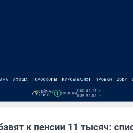
АММА
АФИША
ГОРОСКОПЫ
КУРСЫ ВАЛЮТ
ПРОБКИ
ZODY
USD 82,17
СЕЙЧАС
1
ПРОБКИ
+18°C
EUR 94,84
авят к пенсии 11 тысяч: спи