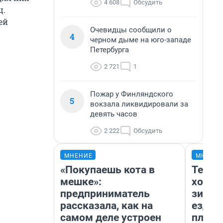
4 608
Обсудить
ц.
ей
Очевидцы сообщили о
4
черном дыме на юго-западе
Петербурга
2 721
1
Пожар у Финляндского
5
вокзала ликвидировали за
девять часов
2 222
Обсудить
МНЕНИЕ
МНЕНИ
«Покупаешь кота в
Тепло
мешке»:
холод
предприниматель
зимой
рассказала, как на
ездит
самом деле устроен
плюсы