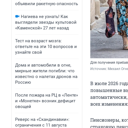
объявили ракетную опасность
Нагиева не узнать! Как
выглядели звезды культовой
«Каменской» 27 лет назад
Тест на возраст мозга:
ответьте на эти 10 вопросов и
узнайте свой
Для получения прибав
Дома и автомобили в огне,
Источник: 
Михаил Огн
мирные жители погибли: что
известно о налетах дронов на
Россию
В июле 2026 год
повышенные вып
После пожара на РЦ в «Ленте»
автоматически, 
и «Монетке» возник дефицит
всех изменения
овощей
Реверс на «Скандинавии»:
Пенсионеры, ко
ограничения с 11 августа
страховую пенс