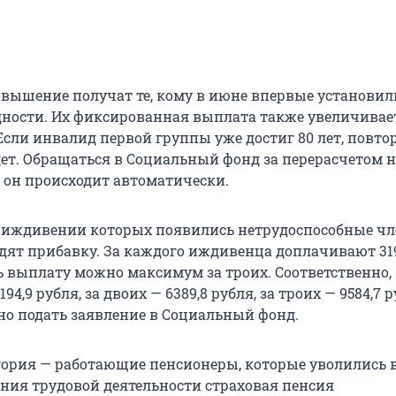
вышение получат те, кому в июне впервые установи
ности. Их фиксированная выплата также увеличивает
. Если инвалид первой группы уже достиг 80 лет, повто
дет. Обращаться в Социальный фонд за перерасчетом н
х он происходит автоматически.
 иждивении которых появились нетрудоспособные ч
идят прибавку. За каждого иждивенца доплачивают 31
ь выплату можно максимум за троих. Соответственно, 
94,9 рубля, за двоих — 6389,8 рубля, за троих — 9584,7 
о подать заявление в Социальный фонд.
гория — работающие пенсионеры, которые уволились 
ния трудовой деятельности страховая пенсия