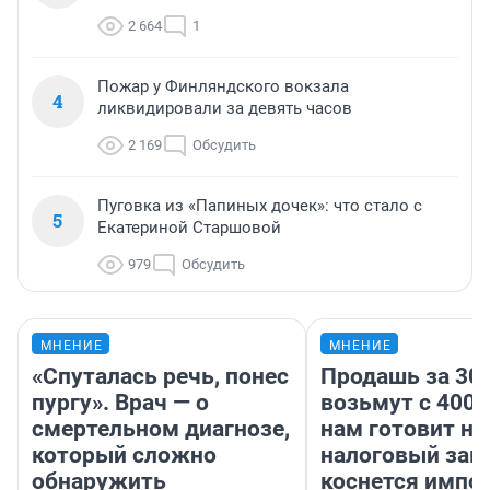
2 664
1
Пожар у Финляндского вокзала
4
ликвидировали за девять часов
2 169
Обсудить
Пуговка из «Папиных дочек»: что стало с
5
Екатериной Старшовой
979
Обсудить
МНЕНИЕ
МНЕНИЕ
«Спуталась речь, понес
Продашь за 300
пургу». Врач — о
возьмут с 4000
смертельном диагнозе,
нам готовит н
который сложно
налоговый зако
обнаружить
коснется импор