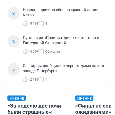
Названа причина сбоя на красной линии
3
метро
5 714
4
Пуговка из «Папиных дочек»: что стало с
4
Екатериной Старшовой
4 699
Обсудить
Очевидцы сообщили о черном дыме на юго-
5
западе Петербурга
2 785
1
МНЕНИЕ
МНЕНИЕ
«За неделю две ночи
«Финал не совп
были страшные»:
ожиданиями»: 