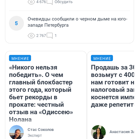
4 676
Обсудить
Очевидцы сообщили о черном дыме на юго-
5
западе Петербурга
2 767
1
МНЕНИЕ
МНЕНИЕ
«Никого нельзя
Продашь за 300
победить». О чем
возьмут с 4000
главный блокбастер
нам готовит н
этого года, который
налоговый зако
бьет рекорды в
коснется импор
прокате: честный
даже репетито
отзыв на «Одиссею»
Нолана
Стас Соколов
Анастасия Зав
Эксперт