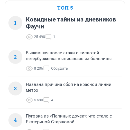
ТОП 5
Ковидные тайны из дневников
1
Фаучи
25 490
1
Выжившая после атаки с кислотой
2
петербурженка выписалась из больницы
8 206
Обсудить
Названа причина сбоя на красной линии
3
метро
5 690
4
Пуговка из «Папиных дочек»: что стало с
4
Екатериной Старшовой