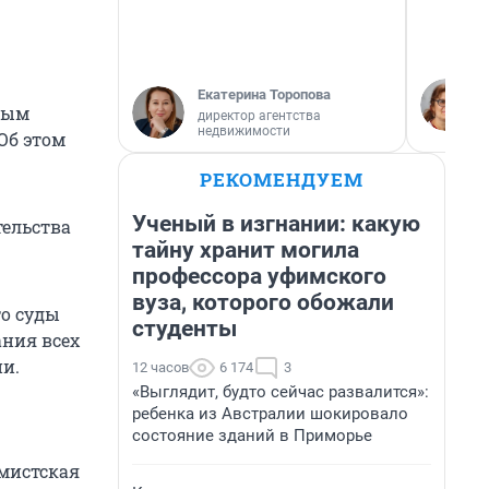
Екатерина Торопова
вым
директор агентства
недвижимости
Об этом
РЕКОМЕНДУЕМ
Ученый в изгнании: какую
тельства
тайну хранит могила
профессора уфимского
вуза, которого обожали
то суды
студенты
ания всех
и.
12 часов
6 174
3
«Выглядит, будто сейчас развалится»:
ребенка из Австралии шокировало
состояние зданий в Приморье
емистская