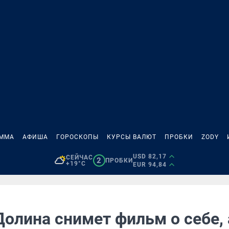
АММА
АФИША
ГОРОСКОПЫ
КУРСЫ ВАЛЮТ
ПРОБКИ
ZODY
USD 82,17
СЕЙЧАС
2
ПРОБКИ
+19°C
EUR 94,84
олина снимет фильм о себе, 