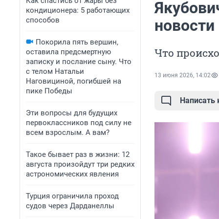
Как спастись от жары без
Якубови
кондиционера: 5 работающих
способов
новости
Покорила пять вершин,
Что происхо
оставила предсмертную
записку и послание сыну. Что
с телом Натальи
13 июня 2026, 14:02
Наговициной, погибшей на
пике Победы
Написать
Эти вопросы для будущих
первоклассников под силу не
всем взрослым. А вам?
Такое бывает раз в жизни: 12
августа произойдут три редких
астрономических явления
Турция ограничила проход
судов через Дарданеллы