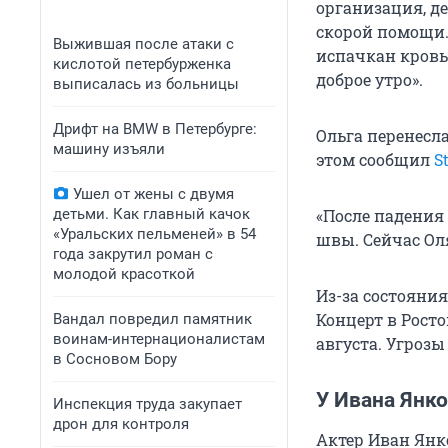
организация, д
скорой помощи.
Выжившая после атаки с
испачкан кровь
кислотой петербурженка
доброе утро».
выписалась из больницы
Дрифт на BMW в Петербурге:
Ольга перенесла
машину изъяли
этом сообщил
S
Ушел от жены с двумя
детьми. Как главный качок
«После падения
«Уральских пельменей» в 54
швы. Сейчас Оля
года закрутил роман с
молодой красоткой
Из-за состояни
Концерт в Росто
Вандал повредил памятник
воинам-интернационалистам
августа. Угрозы
в Сосновом Бору
У Ивана Янк
Инспекция труда закупает
дрон для контроля
Актер Иван Янк