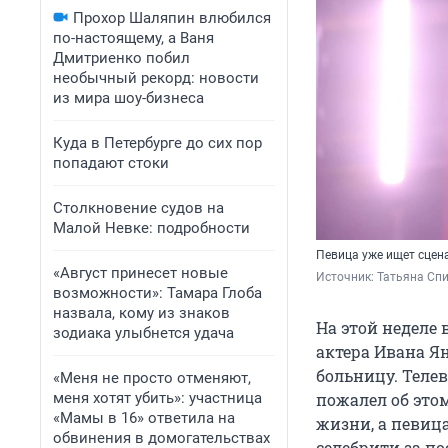
Прохор Шаляпин влюбился
по-настоящему, а Ваня
Дмитриенко побил
необычный рекорд: новости
из мира шоу-бизнеса
Куда в Петербурге до сих пор
попадают стоки
Столкновение судов на
Малой Невке: подробности
Певица уже ищет сцена
«Август принесет новые
Источник: 
Татьяна Сп
возможности»: Тамара Глоба
назвала, кому из знаков
На этой неделе
зодиака улыбнется удача
актера Ивана Ян
больницу. Теле
«Меня не просто отменяют,
меня хотят убить»: участница
пожалел об это
«Мамы в 16» ответила на
жизни, а певица
обвинения в домогательствах
селебрити за по