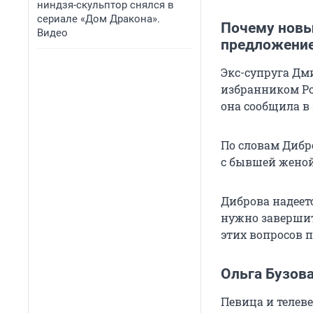
ниндзя-скульптор снялся в
сериале «Дом Дракона».
Почему новы
Видео
предложени
Экс-супруга Дм
избранником Ро
она сообщила в
По словам Дибр
с бывшей женой
Диброва надеетс
нужно завершит
этих вопросов 
Ольга Бузова
Певица и телев