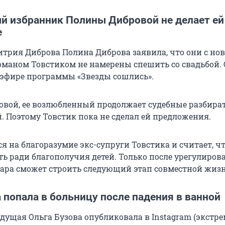
й избранник Полины Дибровой не делает ей
е
итрия Диброва Полина Диброва заявила, что они с но
маном Товстиком не намерены спешить со свадьбой. 
 эфире программы «Звезды сошлись».
овой, ее возлюбленный продолжает судебные разбира
. Поэтому Товстик пока не сделал ей предложения.
я на благоразумие экс-супруги Товстика и считает, ч
ь ради благополучия детей. Только после урегулиров
пара сможет строить следующий этап совместной жизн
 попала в больницу после падения в ванной
едущая Ольга Бузова опубликовала в Instagram (экстр