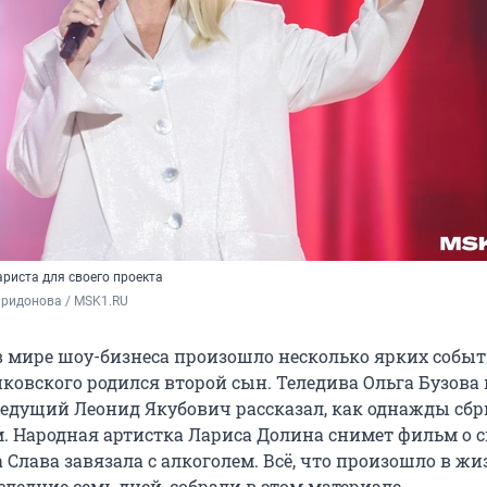
риста для своего проекта
иридонова / MSK1.RU
 в мире шоу-бизнеса произошло несколько ярких событ
ковского родился второй сын. Теледива Ольга Бузова 
ведущий Леонид Якубович рассказал, как однажды сбр
м. Народная артистка Лариса Долина снимет фильм о 
 Слава завязала с алкоголем. Всё, что произошло в ж
следние семь дней, собрали в этом материале.