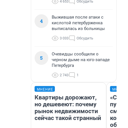
4 653
Обсудить
Выжившая после атаки с
4
кислотой петербурженка
выписалась из больницы
3 033
Обсудить
Очевидцы сообщили о
5
черном дыме на юго-западе
Петербурга
2 743
1
МНЕНИЕ
МНЕНИ
Квартиры дорожают,
«Спут
но дешевеют: почему
пургу»
рынок недвижимости
смерт
сейчас такой странный
котор
обнар