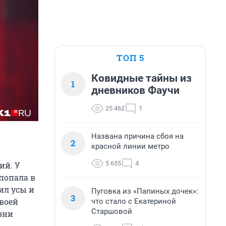
ТОП 5
Ковидные тайны из
1
дневников Фаучи
25 462
1
Названа причина сбоя на
2
красной линии метро
5 655
4
ий. У
попала в
ил усы и
Пуговка из «Папиных дочек»:
3
своей
что стало с Екатериной
Старшовой
изни