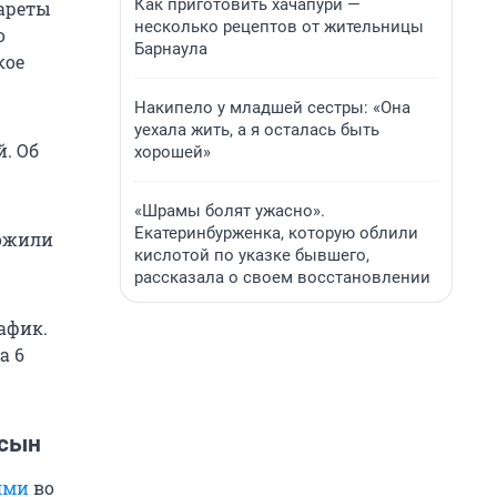
Как приготовить хачапури —
кареты
несколько рецептов от жительницы
о
Барнаула
кое
Накипело у младшей сестры: «Она
уехала жить, а я осталась быть
. Об
хорошей»
«Шрамы болят ужасно».
Екатеринбурженка, которую облили
ложили
кислотой по указке бывшего,
рассказала о своем восстановлении
афик.
а 6
 сын
ями
во