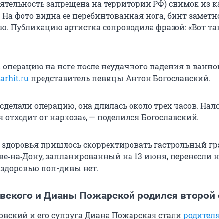
еятельность запрещена на территории РФ) снимок из 
 На фото видна ее перебинтованная нога, бинт заметн
ю. Публикацию артистка сопроводила фразой: «Вот та
 операцию на ноге после неудачного падения в ванной
tarhit.ru
представитель певицы Антон Богославский.
 сделали операцию, она длилась около трех часов. На
 отходит от наркоза», — поделился Богославский.
я здоровья пришлось скорректировать гастрольный гр
ве‑на‑Дону, запланированный на 13 июня, перенесли н
 здоровью поп-дивы нет.
овского и Дианы Пожарской родился второй
овский и его супруга Диана Пожарская стали
родител