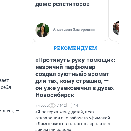
даже репетиторов
Анастасия Завгородняя
РЕКОМЕНДУЕМ
«Протянуть руку помощи»:
незрячий парфюмер
создал «уютный» аромат
вает
для тех, кому страшно, —
 себя
он уже увековечил в духах
Новосибирск
7 часов
7 612
14
я ее», —
«Я потерял жену, детей, всё»:
откровения экс-рабочего уфимской
«Лампочки» о долгах по зарплате и
закрытии завода