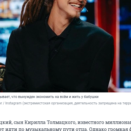
ывает, что вынужден экономить на всём и жить у бабушки
ior / Instagram (экстремистская организация, деятельность запрещена на терр
кий, сын Кирилла Толмацкого, известного миллиона
ет идти по музыкальному пути отца. Однако громкая