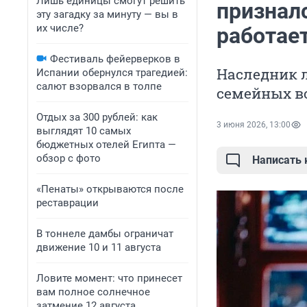
Лишь единицы смогут решить
призналс
эту загадку за минуту — вы в
их числе?
работае
Фестиваль фейерверков в
Наследник л
Испании обернулся трагедией:
салют взорвался в толпе
семейных во
Отдых за 300 рублей: как
3 июня 2026, 13:00
выглядят 10 самых
бюджетных отелей Египта —
обзор с фото
Написать
«Пенаты» открываются после
реставрации
В тоннеле дамбы ограничат
движение 10 и 11 августа
Ловите момент: что принесет
вам полное солнечное
затмение 12 августа