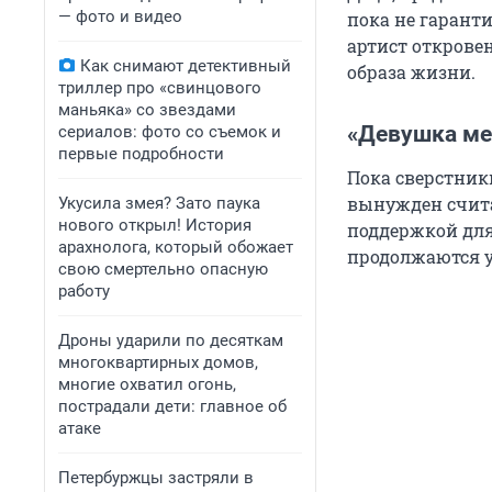
— фото и видео
пока не гарант
артист откровен
Как снимают детективный
образа жизни.
триллер про «свинцового
маньяка» со звездами
«Девушка ме
сериалов: фото со съемок и
первые подробности
Пока сверстник
вынужден счита
Укусила змея? Зато паука
нового открыл! История
поддержкой для
арахнолога, который обожает
продолжаются у
свою смертельно опасную
работу
Дроны ударили по десяткам
многоквартирных домов,
многие охватил огонь,
пострадали дети: главное об
атаке
Петербуржцы застряли в