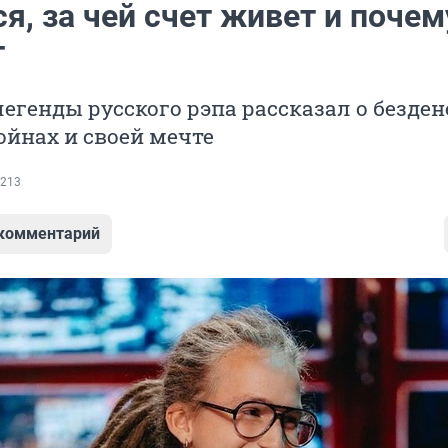
я, за чей счет живет и почем
т
егенды русского рэпа рассказал о безден
йнах и своей мечте
213
 комментарий