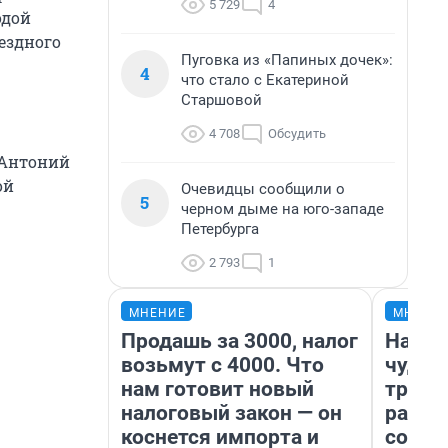
5 729
4
одой
вездного
Пуговка из «Папиных дочек»:
4
что стало с Екатериной
Старшовой
4 708
Обсудить
 Антоний
ой
Очевидцы сообщили о
5
черном дыме на юго-западе
Петербурга
2 793
1
МНЕНИЕ
МНЕНИ
Продашь за 3000, налог
Насле
возьмут с 4000. Что
чудом
нам готовит новый
транс
налоговый закон — он
разне
коснется импорта и
совет