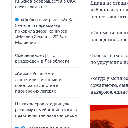
Кныжов возвращается в СКА
Диана не огран
спустя семь лет
избраннику нов
ценит такое от
«Люблю выигрывать!» Как
39-летняя парикмахер
покорила жюри конкурса
«Она меня очень
«Миссис Земля — 2026» в
наследник рэпе
Малайзии
Окончательно с
Смертельное ДТП с
вездеходом в Ленобласти
но удрученно пр
«Сейчас бы всё это
«Когда у меня ес
запретили»: истории из
сожалению, сын
советского детства в
пионерских лагерях
наверное, единс
На какой срок отодвинули
реформу семейной ипотеки: в
правительстве назвали риски