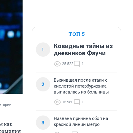
ТОП 5
Ковидные тайны из
1
дневников Фаучи
25 522
1
Выжившая после атаки с
2
кислотой петербурженка
выписалась из больницы
15 960
1
итории 
Названа причина сбоя на
3
м как
красной линии метро
 фамилия