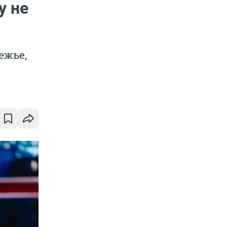
у не
ежье,