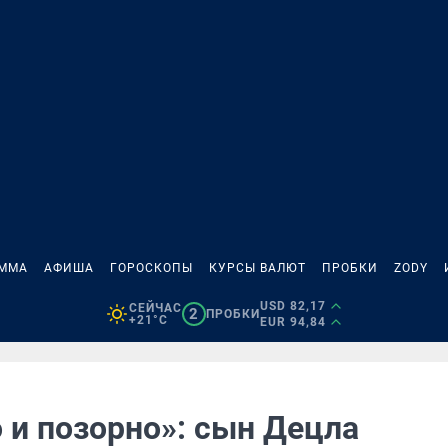
АММА
АФИША
ГОРОСКОПЫ
КУРСЫ ВАЛЮТ
ПРОБКИ
ZODY
USD 82,17
СЕЙЧАС
2
ПРОБКИ
+21°C
EUR 94,84
 и позорно»: сын Децла