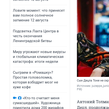
Ловите момент: что принесет
вам полное солнечное
затмение 12 августа
Подсветка Лахта Центра в
честь окончания
Ленинградской битвы
Миру угрожают новые вирусы
и глобальная климатическая
катастрофа: итоги недели
Сыграем в «Ромашку»?
Простая головоломка,
Сын Децла Тони не скр
которая взбодрит мозг не
Источник: 
juzeppe_jun
хуже кофе
РФ)
«Кто-то считает меня
Антоний Толмац
сумасшедшей». Художница
Децл, продолжа
приютила дома 200 жирафов