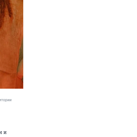
итории 
и и