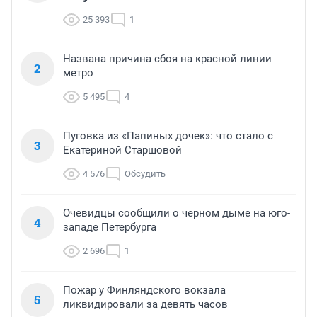
25 393
1
Названа причина сбоя на красной линии
2
метро
5 495
4
Пуговка из «Папиных дочек»: что стало с
3
Екатериной Старшовой
4 576
Обсудить
Очевидцы сообщили о черном дыме на юго-
4
западе Петербурга
2 696
1
Пожар у Финляндского вокзала
5
ликвидировали за девять часов