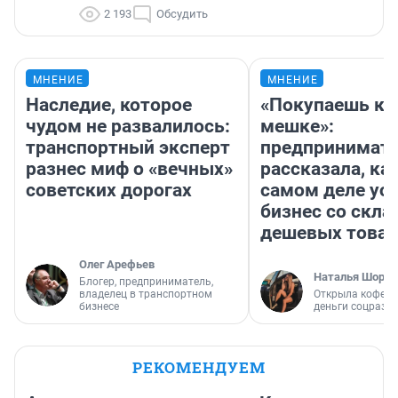
2 193
Обсудить
МНЕНИЕ
МНЕНИЕ
Наследие, которое
«Покупаешь ко
чудом не развалилось:
мешке»:
транспортный эксперт
предпринимат
разнес миф о «вечных»
рассказала, как
советских дорогах
самом деле ус
бизнес со скл
дешевых това
Олег Арефьев
Наталья Шорох
Блогер, предприниматель,
владелец в транспортном
Открыла кофейн
бизнесе
деньги соцразв
РЕКОМЕНДУЕМ