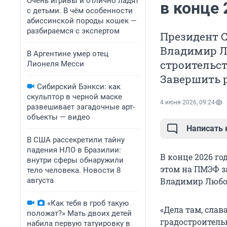
Очень игривы и отлично ладят
в конце 
с детьми. В чём особенности
абиссинской породы кошек —
разбираемся с экспертом
Президент С
Владимир Л
В Аргентине умер отец
строительст
Лионеля Месси
Завершить р
Сибирский Бэнкси: как
скульптор в черной маске
4 июня 2026, 09:24
развешивает загадочные арт-
объекты — видео
Написать
В США рассекретили тайну
падения НЛО в Бразилии:
В конце 2026 го
внутри сферы обнаружили
этом на ПМЭФ з
тело человека. Новости 8
августа
Владимир Любо
«Как тебя в гроб такую
«Дела там, слав
положат?» Мать двоих детей
градостроительн
набила первую татуировку в