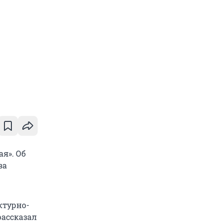
ая». Об
за
ектурно-
рассказал