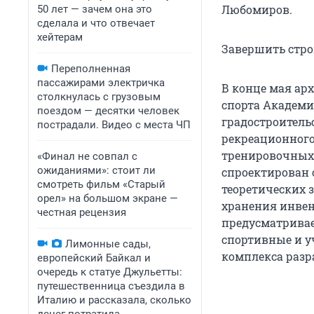
Любомиров.
50 лет — зачем она это
сделала и что отвечает
хейтерам
Завершить стро
Переполненная
пассажирами электричка
В конце мая ар
столкнулась с грузовым
спорта Академи
поездом — десятки человек
градостроительс
пострадали. Видео с места ЧП
рекреационного 
тренировочных 
«Финал не совпал с
ожиданиями»: стоит ли
спроектирован с
смотреть фильм «Старый
теоретических 
орел» на большом экране —
хранения инвен
честная рецензия
предусматривае
спортивные и у
Лимонные сады,
комплекса разра
европейский Байкал и
очередь к статуе Джульетты:
путешественница съездила в
Италию и рассказала, сколько