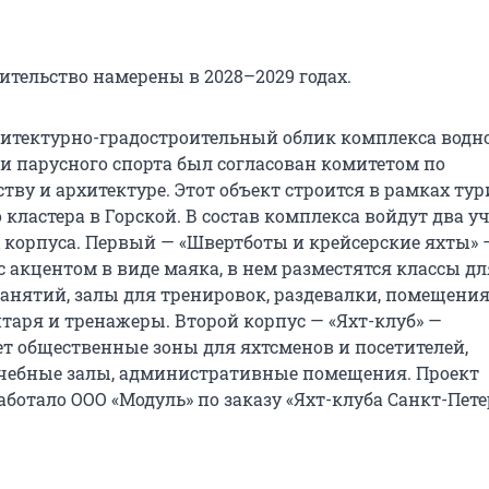
ительство намерены в 2028–2029 годах.
хитектурно-градостроительный облик комплекса водн
и парусного спорта был согласован комитетом по
тву и архитектуре. Этот объект строится в рамках тур
кластера в Горской. В состав комплекса войдут два у
корпуса. Первый — «Швертботы и крейсерские яхты» 
 акцентом в виде маяка, в нем разместятся классы дл
занятий, залы для тренировок, раздевалки, помещения
таря и тренажеры. Второй корпус — «Яхт-клуб» —
т общественные зоны для яхтсменов и посетителей,
чебные залы, административные помещения. Проект
ботало ООО «Модуль» по заказу «Яхт-клуба Санкт-Пете