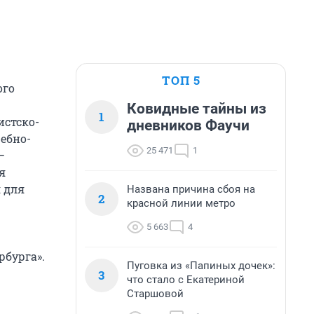
ТОП 5
ого
Ковидные тайны из
1
истско-
дневников Фаучи
чебно-
25 471
1
—
я
 для
Названа причина сбоя на
2
красной линии метро
5 663
4
рбурга».
Пуговка из «Папиных дочек»:
3
что стало с Екатериной
Старшовой