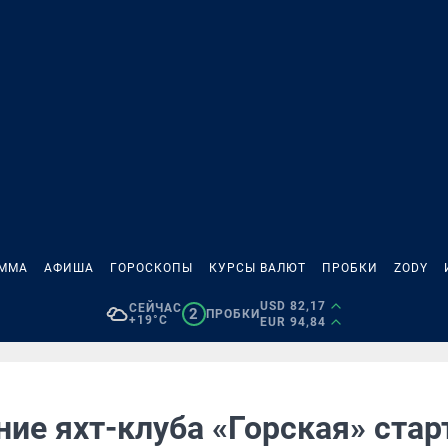
АММА
АФИША
ГОРОСКОПЫ
КУРСЫ ВАЛЮТ
ПРОБКИ
ZODY
USD 82,17
СЕЙЧАС
2
ПРОБКИ
+19°C
EUR 94,84
ие яхт-клуба «Горская» стар