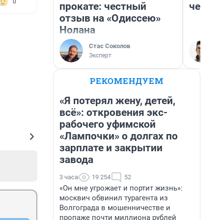
0
прокате: честный
честн
отзыв на «Одиссею»
Нолана
Стас Соколов
Эксперт
РЕКОМЕНДУЕМ
«Я потерял жену, детей,
всё»: откровения экс-
рабочего уфимской
«Лампочки» о долгах по
зарплате и закрытии
завода
3 часа
19 254
52
«Он мне угрожает и портит жизнь»:
москвич обвинил турагента из
Волгограда в мошенничестве и
пропаже почти миллиона рублей