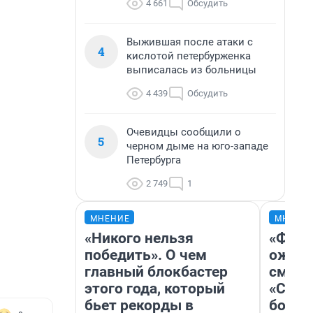
4 661
Обсудить
Выжившая после атаки с
4
кислотой петербурженка
выписалась из больницы
4 439
Обсудить
Очевидцы сообщили о
5
черном дыме на юго-западе
Петербурга
2 749
1
МНЕНИЕ
МНЕНИ
«Никого нельзя
«Фина
победить». О чем
ожида
главный блокбастер
смотр
этого года, который
«Стар
бьет рекорды в
больш