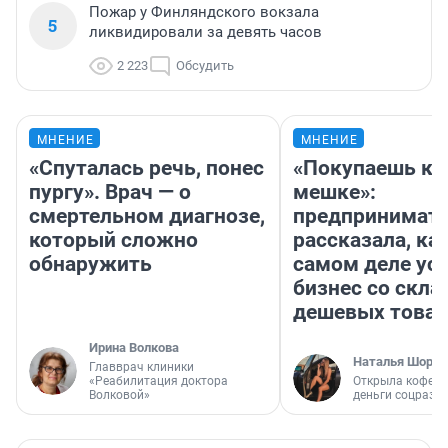
Пожар у Финляндского вокзала
5
ликвидировали за девять часов
2 223
Обсудить
МНЕНИЕ
МНЕНИЕ
«Спуталась речь, понес
«Покупаешь ко
пургу». Врач — о
мешке»:
смертельном диагнозе,
предпринимат
который сложно
рассказала, как
обнаружить
самом деле ус
бизнес со скл
дешевых това
Ирина Волкова
Наталья Шорох
Главврач клиники
«Реабилитация доктора
Открыла кофейн
Волковой»
деньги соцразв