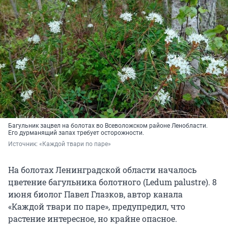
Багульник зацвел на болотах во Всеволожском районе Ленобласти.
Его дурманящий запах требует осторожности.
Источник: 
«Каждой твари по паре»
На болотах Ленинградской области началось
цветение багульника болотного (Ledum palustre). 8
июня биолог Павел Глазков, автор канала
«Каждой твари по паре», предупредил, что
растение интересное, но крайне опасное.