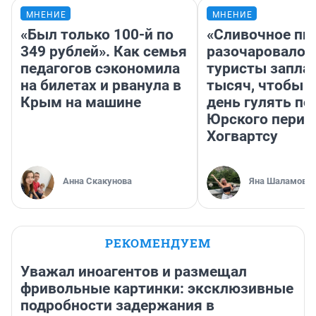
МНЕНИЕ
МНЕНИЕ
«Был только 100-й по
«Сливочное пи
349 рублей». Как семья
разочаровало»
педагогов сэкономила
туристы запла
на билетах и рванула в
тысяч, чтобы 
Крым на машине
день гулять по
Юрского перио
Хогвартсу
Анна Скакунова
Яна Шаламова
РЕКОМЕНДУЕМ
Уважал иноагентов и размещал
фривольные картинки: эксклюзивные
подробности задержания в