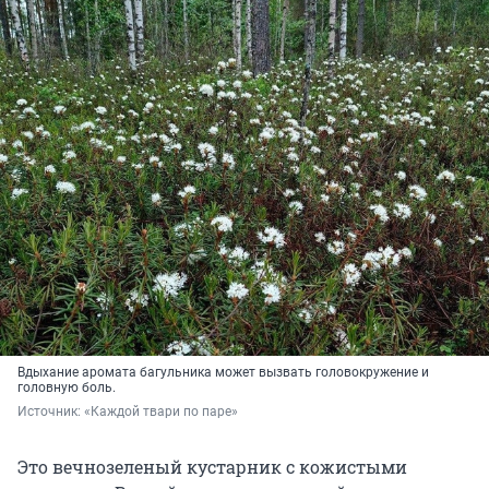
Вдыхание аромата багульника может вызвать головокружение и
головную боль.
Источник: 
«Каждой твари по паре»
Это вечнозеленый кустарник с кожистыми